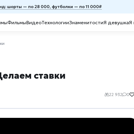
ид: шорты — по 28 000, футболки — по 11 000₽
ммы
Фильмы
Видео
Технологии
Знаменитости
Я девушка
Я
ки
Делаем ставки
22 932
0