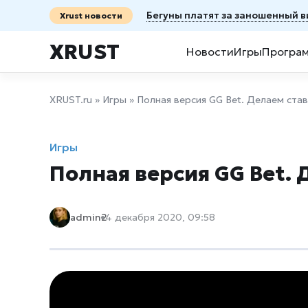
Бегуны платят за заношенный в
Xrust новости
XRUST
Новости
Игры
Програ
XRUST.ru
»
Игры
» Полная версия GG Bet. Делаем став
Игры
Полная версия GG Bet. 
admin2
4 декабря 2020, 09:58