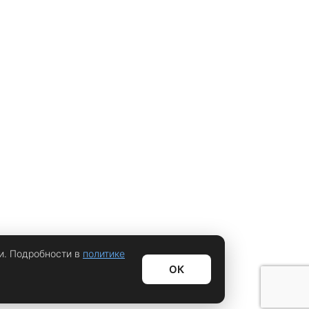
и. Подробности в
политике
ОК