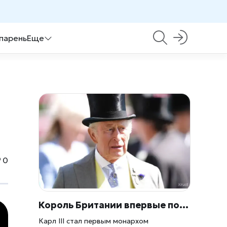
 парень
Еще
0
Король Британии впервые показал налоговую декларацию — и цифры удивили даже скептиков
Карл III стал первым монархом