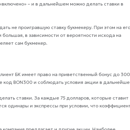
 «включено» – и в дальнейшем можно делать ставки в
дать не проигравшую ставку букмекеру. При этом на ег
и большая, в зависимости от вероятности исхода на
еляет сам букмекер.
лиент БК имеет право на приветственный бонус до 300
ле код BON300 и соблюдать условия акции в дальнейше
елать ставки. За каждые 75 долларов, которые ставит
тся одинары и экспрессы при условии, что коэффициен
 компания предлагает и другие акции. Наиболее