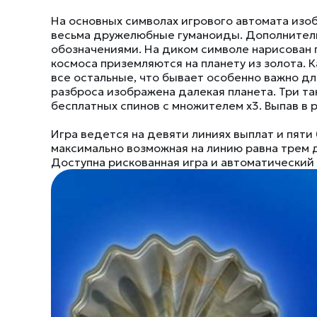
На основных символах игрового автомата изоб
весьма дружелюбные гуманоиды. Дополнител
обозначениями. На диком символе нарисован 
космоса приземляются на планету из золота. К
все остальные, что бывает особенно важно д
разброса изображена далекая планета. Три та
бесплатных спинов с множителем х3. Выпав в 
Игра ведется на девяти линиях выплат и пяти
максимально возможная на линию равна трем д
Доступна рискованная игра и автоматический