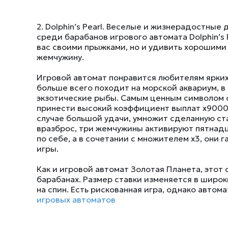
2. Dolphin’s Pearl. Веселые и жизнерадостны
среди барабанов игрового автомата Dolphin’s 
вас своими прыжками, но и удивить хорошими 
жемчужину.
Игровой автомат понравится любителям ярких 
больше всего походит на морской аквариум, в
экзотические рыбы. Самым ценным символом 
принести высокий коэффициент выплат х9000.
случае большой удачи, умножит сделанную став
вразброс, три жемчужины активируют пятнадц
по себе, а в сочетании с множителем х3, они
игры.
Как и игровой автомат Золотая Планета, этот 
барабанах. Размер ставки изменяется в широк
на спин. Есть рискованная игра, однако автом
игровых автоматов