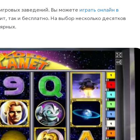
х игровых заведений. Вы можете
играть онлайн в
ит, так и бесплатно. На выбор несколько десятков
ярных.