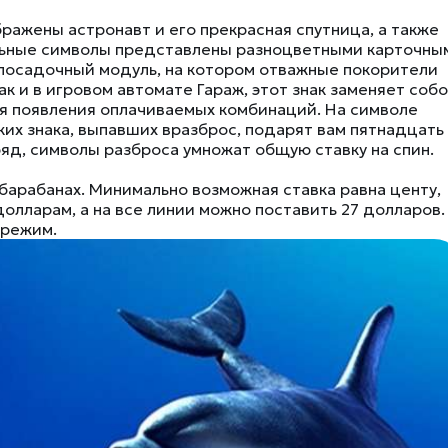
ражены астронавт и его прекрасная спутница, а также
ьные символы представлены разноцветными карточны
посадочный модуль, на котором отважные покорители
ак и в игровом автомате Гараж, этот знак заменяет соб
ля появления оплачиваемых комбинаций. На символе
ких знака, выпавших вразброс, подарят вам пятнадцать
ряд, символы разброса умножат общую ставку на спин.
 барабанах. Минимально возможная ставка равна центу,
олларам, а на все линии можно поставить 27 долларов.
 режим.