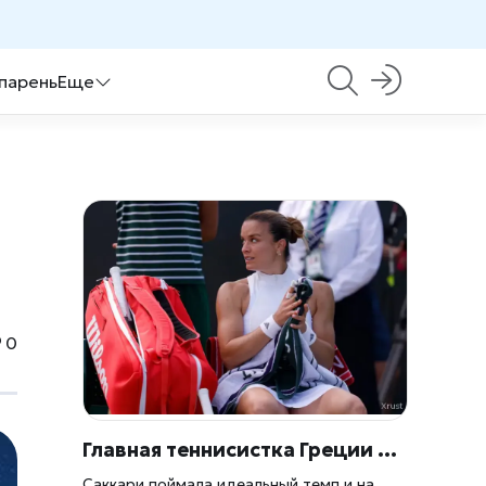
 парень
Еще
0
Главная теннисистка Греции Мария Саккари превратила Athens Open в свой личный турнир
Саккари поймала идеальный темп и на