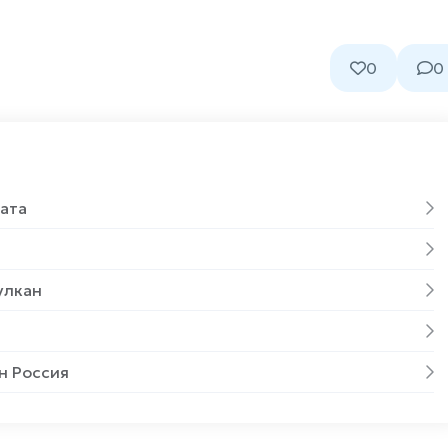
0
0
мата
улкан
н Россия