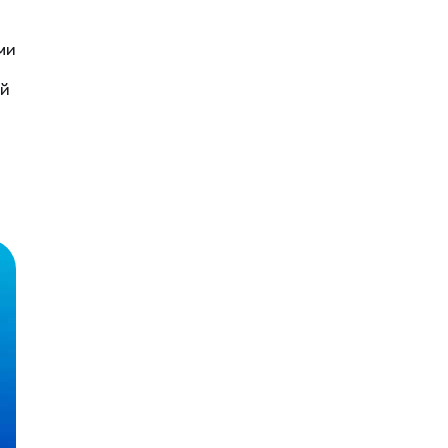
ми
ой