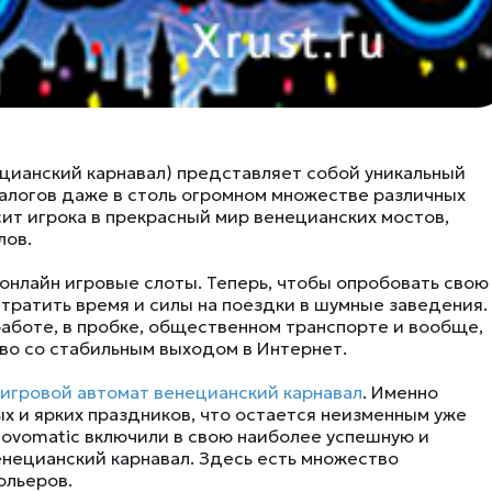
нецианский карнавал) представляет собой уникальный
налогов даже в столь огромном множестве различных
т игрока в прекрасный мир венецианских мостов,
лов.
онлайн игровые слоты. Теперь, чтобы опробовать свою
о тратить время и силы на поездки в шумные заведения.
 работе, в пробке, общественном транспорте и вообще,
во со стабильным выходом в Интернет.
игровой автомат венецианский карнавал
. Именно
х и ярких праздников, что остается неизменным уже
Novomatic включили в свою наиболее успешную и
енецианский карнавал. Здесь есть множество
ольеров.