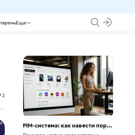
 парень
Еще
2
PIM-система: как навести порядок в тысячах товаров и перестать жить в таблицах
Признаюсь честно: когда я впервые