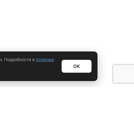
и. Подробности в
политике
ОК