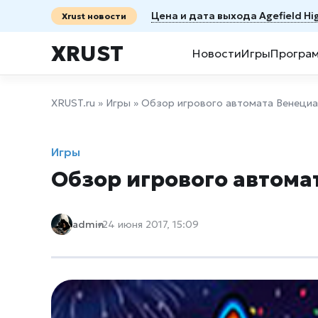
Цена и дата выхода Agefield Hig
Xrust новости
XRUST
Новости
Игры
Програ
XRUST.ru
»
Игры
» Обзор игрового автомата Венециа
Игры
Обзор игрового автома
admin
24 июня 2017, 15:09