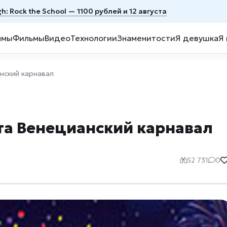
h: Rock the School — 1100 рублей и 12 августа
ммы
Фильмы
Видео
Технологии
Знаменитости
Я девушка
Я
нский карнавал
та Венецианский карнавал
52 731
0