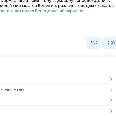
 оформлению и приятному звуковому сопровождению,
римый мир мостов Венеции, различных водных каналов,
рового автомата Венецианский карнавал
2
0
ным сюжетом