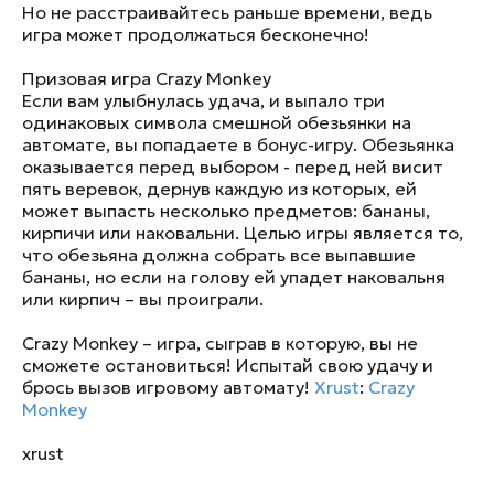
Но не расстраивайтесь раньше времени, ведь
игра может продолжаться бесконечно!
Призовая игра Crazy Monkey
Если вам улыбнулась удача, и выпало три
одинаковых символа смешной обезьянки на
автомате, вы попадаете в бонус-игру. Обезьянка
оказывается перед выбором - перед ней висит
пять веревок, дернув каждую из которых, ей
может выпасть несколько предметов: бананы,
кирпичи или наковальни. Целью игры является то,
что обезьяна должна собрать все выпавшие
бананы, но если на голову ей упадет наковальня
или кирпич – вы проиграли.
Crazy Monkey – игра, сыграв в которую, вы не
сможете остановиться! Испытай свою удачу и
брось вызов игровому автомату!
Xrust
:
Crazy
Monkey
xrust