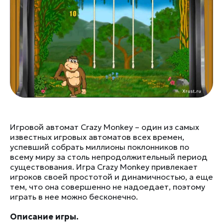
Игровой автомат Crazy Monkey – один из самых
известных игровых автоматов всех времен,
успевший собрать миллионы поклонников по
всему миру за столь непродолжительный период
существования. Игра Crazy Monkey привлекает
игроков своей простотой и динамичностью, а еще
тем, что она совершенно не надоедает, поэтому
играть в нее можно бесконечно.
Описание игры.