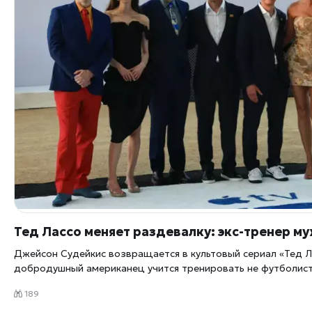
Тед Лассо меняет раздевалку: экс-тренер мужчин выходит н
Джейсон Судейкис возвращается в культовый сериал «Тед Л
добродушный американец учится тренировать не футболист
Четвёртый сезон стартовал на Apple TV, и создатели призна
189
спорт оказалось куда сложнее, чем про мужской. Тренер, к