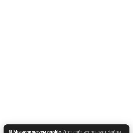
говорить Комедийный сериал про футбол, собравший внуши
вернулся с четвёртым сезоном — и с неожиданным поворо
Лассо больше не работает с мужской командой AFC Richmon
«Леди Грейхаундс», женский клуб того же города, выступа
Судейкис, который не только играет Лассо, но и стоит у ист
герой впервые растерян. Тренер попросту не понимает, где
в общении с игроками-женщинами — то, что было очевидно
работает иначе. Актёр добавил, что сталкивается с похожи
воспитывая сына и дочь,
🍪 Мы используем cookie.
Этот сайт использует файлы