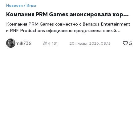
Новости / Игры
Компания PRM Games анонсировала хоррор-триллер The Run для ПК
Компания PRM Games совместно с Benacus Entertainment
и RNF Productions официально представила новый
хоррор-триллер The Run, релиз которого состоится 5
5
mik736
февраля 2026 года на ПК. Проект создается при участии
4 431
20 января 2026, 08:15
FMV-видео и обещает объединить кинематографичную
подачу с напряженным интерактивным геймплеем. Анонс
уже привлек внимание поклонников сюжетных хорроров
и интерактивных фильмов, поскольку разработчики
делают ставку не только на пугающую атмосферу, но и
на активное участие игрока в развитии истории. Сюжет и
концепция The Run В центре The Run — мрачный
психологический триллер, пишет
xrust
, в котором
реальность постепенно теряет четкие границы. Игроку
предстоит управлять героем, оказавшимся в ситуации
постоянной угрозы, где каждое принятое решение может
привести к неожиданным последствиям. Разработчики
подчеркивают, что повествование будет нелинейным, а
сюжетные развилки — иметь долгосрочное влияние на