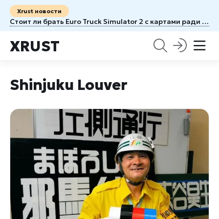
Xrust новости
Стоит ли брать Euro Truck Simulator 2 с картами ради новых маршрутов
XRUST
Shinjuku Louver