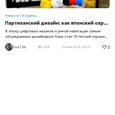
Новости / Я Парень
Партизанский дизайн: как японский охранник покорил мир с помощью скотча и шрифтов
В эпоху цифровых экранов и умной навигации самым
обсуждаемым дизайнером Азии стал 75-летний охранник
токийского метро Сатоми Ивасита, пишет
xrust
. Не имея
2
mik736
профильного образования, он превратил обычный
1 638
25 мая 2026, 05:41
цветной скотч в инструмент урбанистического искусства.
Навигационные указатели его работы, созданные
вручную прямо на стенах станций во время
реконструкции, признаны шедеврами современного
дизайна. Сегодня его уникальный шрифт изучают в арт-
академиях, а ведущие агентства используют его опыт как
эталон партизанского маркетинга и визуальной
коммуникации. Из экстремальной логистики в дизайн-
бюро История успеха началась в Токио. Во время
масштабной модернизации транспортного узла
Синдзюку стандартные цифровые табло отключили.
Пассажиры начали массово теряться в лабиринтах