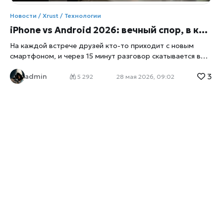
Новости /
Xrust
/ Технологии
iPhone vs Android 2026: вечный спор, в котором все проигрывают
На каждой встрече друзей кто-то приходит с новым
смартфоном, и через 15 минут разговор скатывается в
религиозную войну. «У вас iOS лагает». «У вас Android
3
admin
глючит». «Зато камера у Apple». «Зато открытость у
5 292
28 мая 2026, 09:02
Google». Никто никого не убеждает, все остаются при
своём, расходимся обиженные. Через год — повторяем.
И так двадцать лет. Главная правда, которую никто не
хочет признавать: в 2026 году между премиум-iPhone и
премиум-Android-флагманом разница меньше, чем между
двумя поколениями одного производителя. Камера
примерно одинаковая. Скорость работы — одинаковая.
Качество экрана — одинаковое. Спор давно не про
железо, а про экосистему. И в этом споре вы выбираете
не телефон, а тюрьму, в которой собираетесь сидеть
следующие 10 лет. С этой точки зрения вопрос «что
лучше» — он странный. Сравните вопрос «что лучше —
Москва или Нью-Йорк». Тот ответ зависит от того, кто