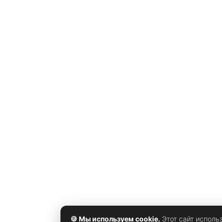
отпугивания животных. Внешне устройство
напоминает огромного волка с оскаленной пастью,
искусственной шерстью и ярко-красными
светодиодными глазами. Когда
🍪 Мы используем cookie.
Этот сайт исполь