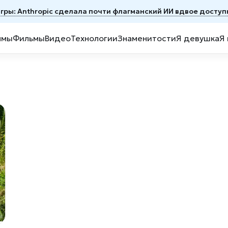
игры: Anthropic сделала почти флагманский ИИ вдвое досту
ммы
Фильмы
Видео
Технологии
Знаменитости
Я девушка
Я