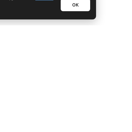
ОК
Информационный дайджест
Лайфхаки
Технологии
Видео