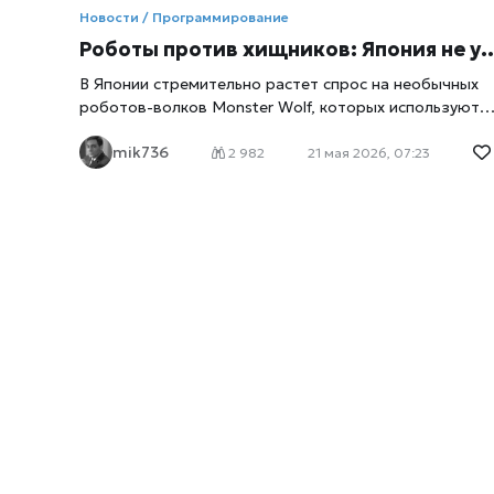
Новости / Программирование
Роботы против хищников: Япония не успевает выпускать «волков-терминаторов» для защиты от медведей
В Японии стремительно растет спрос на необычных
роботов-волков Monster Wolf, которых используют
для отпугивания медведей и других диких животных,
mik736
пишет
xrust
. Производитель устройств — японская
2 982
21 мая 2026, 07:23
компания Ohta Seiki — уже признал, что не успевает
выполнять заказы: очередь на поставки растянулась
на несколько месяцев. Причина ажиотажа — резкий
рост числа нападений медведей на людей. По данны
японских СМИ, за последние два года в стране
зарегистрированы десятки смертельно опасных
инцидентов, а количество появлений медведей ряд
с населенными пунктами превысило 50 тысяч случаев
На этом фоне роботизированные «монстры»
неожиданно превратились из экзотической
разработки в востребованное средство защиты
сельских районов. Как устроен Monster Wolf Monster
Wolf — это не просто механическая игрушка, а
полноценная автоматизированная система