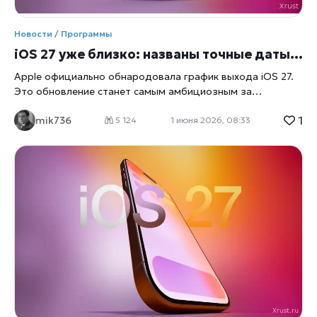
Новости / Программы
iOS 27 уже близко: названы точные даты выхода бета-версий и финального обновления для iPhone
Apple официально обнародовала график выхода iOS 27.
Это обновление станет самым амбициозным за
последние годы: наконец дебютирует «новая Siri» с
1
mik736
генеративным ИИ, полностью переработан интерфейс
5 124
1 июня 2026, 08:33
уведомлений и появится необычный способ вызова
помощника. Разбираемся, когда можно установить
первую бета-версию и ждать ли глобального релиза в
России. Главный анонс — 8 июня Всё начнётся с
ежегодной конференции WWDC 2026, поясняет
xrust
,
которая пройдёт в понедельник, 8 июня, в 10 утра по
тихоокеанскому времени (20:00 мск). Именно там, в ходе
часовой презентации, Apple впервые публично покажет
iOS 27. По данным инсайдеров, львиная доля выступления
будет посвящена «Аппаратному интеллекту» (Apple
Intelligence) и особенно — долгожданной Siri нового
поколения. «Запуск iOS 27 станет поворотным моментом
для ИИ-стратегии Apple, — комментирует Марк Гурман