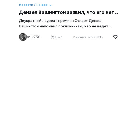
Новости / Я Парень
Дензел Вашингтон заявил, что его нет в Instagram: почему легенда Голливуда сознательно избегает соцсетей
Двукратный лауреат премии «Оскар» Дензел
Вашингтон напомнил поклонникам, что не ведет
страницы в социальных сетях. Актер заявил, что все
mik736
аккаунты, использующие его имя в Instagram,
1 323
2 июня 2026, 09:13
являются фейковыми. При этом звезда
«Тренировочного дня» и «Гнева» убежден, что
современному обществу было бы полезно проводит
меньше времени в социальных сетях. Один из самых
известных актеров современности Дензел Вашингто
вновь оказался в центре внимания благодаря
неожиданному заявлению о социальных сетях,
констатирует
xrust
. Во время продвижения нового
фильма «Highest 2 Lowest» голливудская звезда
подчеркнул, что у него нет аккаунта в Instagram, а вс
страницы, выдающие себя за официальные, не имею
к нему никакого отношения. По словам актера,
поклонникам не стоит доверять профилям,
использующим его имя и фотографии. Вашингтон