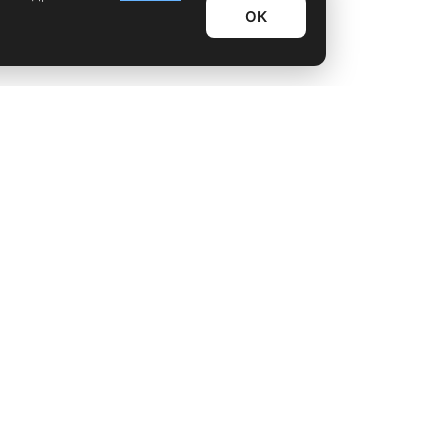
ОК
Информационный дайджест
Лайфхаки
Технологии
Видео