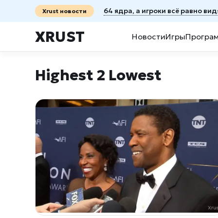
64 ядра, а игроки всё равно ви
Xrust новости
XRUST
Новости
Игры
Програ
Highest 2 Lowest