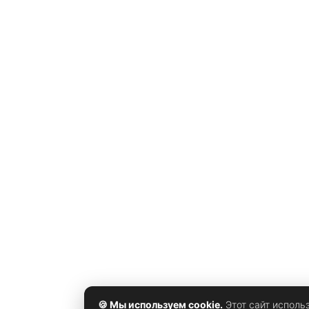
отметил, что никогда не регистрировался в Instagra
и в целом относится к социальным сетям крайне
скептически. Более того, артист заявил, что людям
было бы полезно меньше
🍪 Мы используем cookie.
Этот сайт исполь