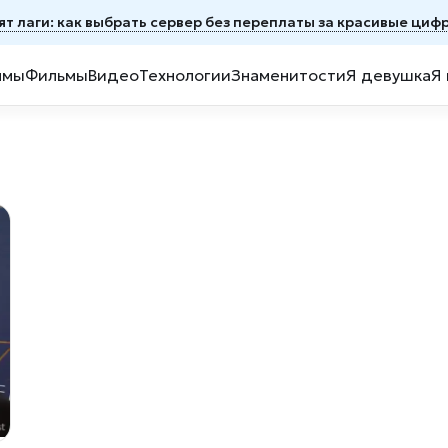
дят лаги: как выбрать сервер без переплаты за красивые циф
ммы
Фильмы
Видео
Технологии
Знаменитости
Я девушка
Я