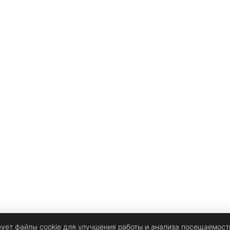
е
зует файлы cookie для улучшения работы и анализа посещаемост