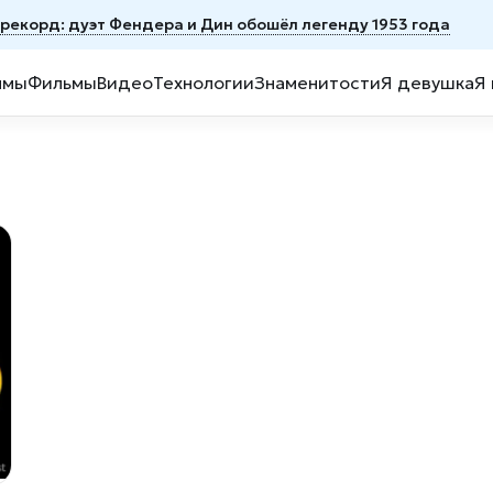
й рекорд: дуэт Фендера и Дин обошёл легенду 1953 года
ммы
Фильмы
Видео
Технологии
Знаменитости
Я девушка
Я