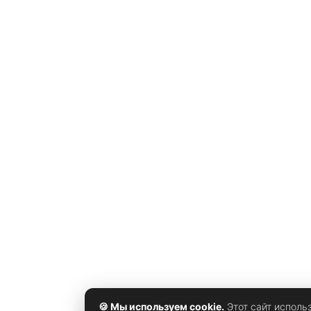
использованием фреймворка Jetpack Compose. Что
важно, такие приложения — это не просто статичны
веб-страницы. Они имеют полноценный доступ к
аппаратной
🍪 Мы используем cookie.
Этот сайт исполь