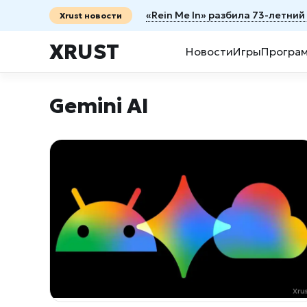
«Rein Me In» разбила 73-летни
Xrust новости
XRUST
Новости
Игры
Програ
Gemini AI