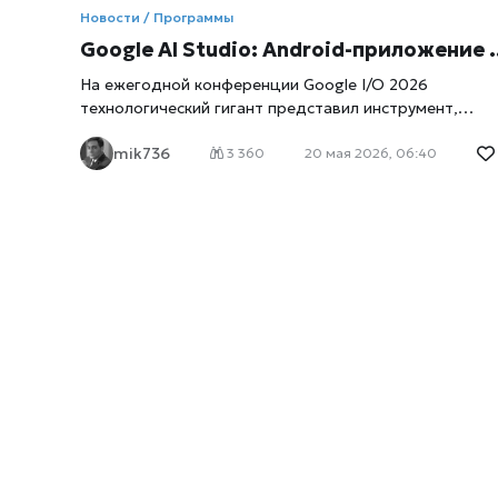
Новости / Программы
Google AI Studio: Android-приложение за пару кликов прямо в браузере
На ежегодной конференции Google I/O 2026
технологический гигант представил инструмент,
который может кардинально изменить индустрию
mik736
мобильной разработки, пишет
xrust
. Веб-платформа
3 360
20 мая 2026, 06:40
Google AI Studio получила встроенный функционал д
генерации нативных Android-приложений. Процесс,
который раньше требовал дней настройки среды и
написания кода, теперь занимает считанные минуты.
Нововведение ориентировано как на опытных
программистов, желающих быстро собрать рабочий
прототип, так и на создателей контента без
технического бэкграунда. Эксперты уже окрестили
этот тренд «вайб-кодингом» (vibe-coding) —
созданием софта на основе обычного диалога с
нейросетью. Google напрямую вступает в гонку с
популярными ИИ-ассистентами вроде Cursor, Replit и
Claude Code. Под капотом: технологии и ограничения
ИИ генерирует код на современном языке Kotlin с