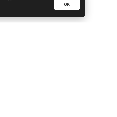
ОК
Информационный дайджест
Лайфхаки
Технологии
Видео