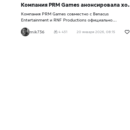
Компания PRM Games анонсировала хоррор-триллер The Run для ПК
Компания PRM Games совместно с Benacus
Entertainment и RNF Productions официально
представила новый хоррор-триллер The Run, релиз
mik736
которого состоится 5 февраля 2026 года на ПК.
4 431
20 января 2026, 08:15
Проект создается при участии FMV-видео и обещае
объединить кинематографичную подачу с
напряженным интерактивным геймплеем. Анонс уже
привлек внимание поклонников сюжетных хорроров 
интерактивных фильмов, поскольку разработчики
делают ставку не только на пугающую атмосферу, н
и на активное участие игрока в развитии истории.
Сюжет и концепция The Run В центре The Run —
мрачный психологический триллер, пишет
xrust
, в
котором реальность постепенно теряет четкие
границы. Игроку предстоит управлять героем,
оказавшимся в ситуации постоянной угрозы, где
каждое принятое решение может привести к
неожиданным последствиям. Разработчики
подчеркивают, что повествование будет нелинейным
а сюжетные развилки — иметь долгосрочное влияни