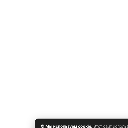
на финал истории. Особое внимание уделяется
чувству преследования и ограниченного
🍪 Мы используем cookie.
Этот сайт исполь