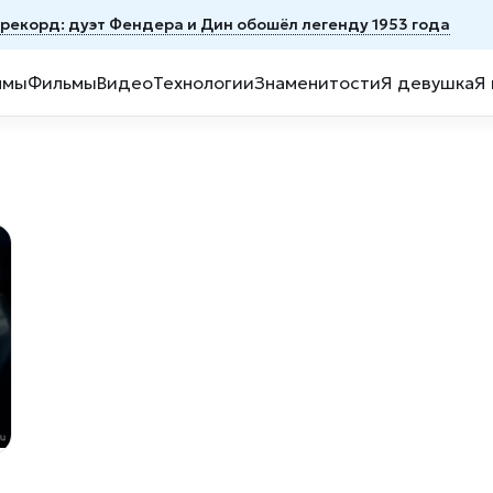
й рекорд: дуэт Фендера и Дин обошёл легенду 1953 года
ммы
Фильмы
Видео
Технологии
Знаменитости
Я девушка
Я