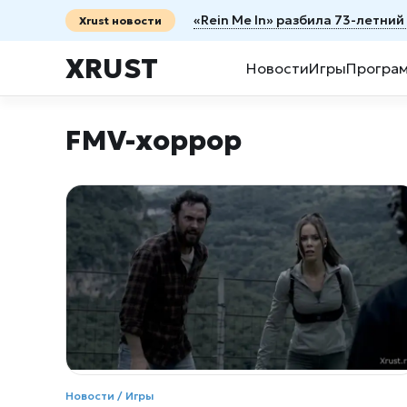
«Rein Me In» разбила 73-летни
Xrust новости
XRUST
Новости
Игры
Програ
FMV-хоррор
Новости / Игры