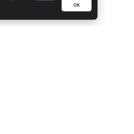
ОК
Информационный дайджест
Лайфхаки
Технологии
Видео