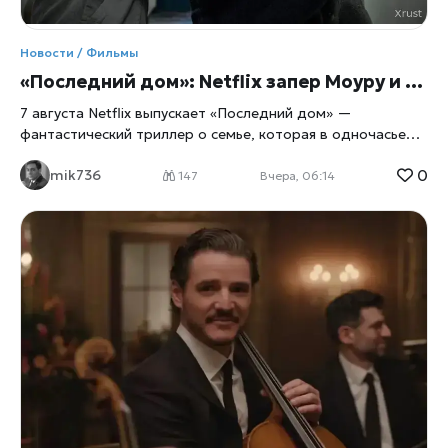
Новости / Фильмы
«Последний дом»: Netflix запер Моуру и Ли в их же доме
7 августа Netflix выпускает «Последний дом» —
фантастический триллер о семье, которая в одночасье
оказывается запертой в собственных стенах. Главные
0
mik736
роли исполнили Вагнер Моура и Грета Ли, а для
147
Вчера, 06:14
перевоплощения в выживальщиков актёрам пришлось
разбираться в физиологии паники не по книжкам, а с
помощью настоящего специалиста по выживанию. Дом
как ловушка Сюжет прост до жути: обычная семья из
четырёх человек просыпается и обнаруживает, что
выбраться наружу больше нельзя, сообщает
xrust
. Двери,
окна, любые щели — всё наглухо запечатано. Снаружи
маячит нечто, природа которого до самого финала
остаётся загадкой, а внутри стремительно тают запасы
еды и воды. Дальше — вопрос на выживание: либо герои
учатся действовать сообща, либо сходят с ума
поодиночке, запертые вместе с собственными страхами и