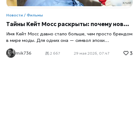
Новости / Фильмы
Тайны Кейт Мосс раскрыты: почему новый фильм о супермодели уже называют самым откровенным портретом иконы 90-х
Имя Кейт Мосс давно стало больше, чем просто брендом
в мире моды. Для одних она — символ эпохи
«героинового шика» 1990-х, для других — загадочная
3
mik736
фигура, сумевшая изменить стандарты индустрии
2 667
29 мая 2026, 07:47
красоты. Теперь история одной из самых известных
супермоделей мира получила новое экранное
воплощение. BBC Culture рассказал о биографическом
фильме, который обещает показать публике Кейт Мосс
такой, какой ее почти никто не видел. Авторы проекта
называют картину не классическим документальным
фильмом о знаменитости, а попыткой разобраться, кем
была и остается Мосс для современной культуры,
подчеркивает
xrust
. Создатели подчеркивают, что
зрителей ждет не только хроника показов, скандалов и
культовых фотосессий, но и более личный взгляд на
женщину, чья жизнь десятилетиями находилась под
прицелом камер. Фильм уже вызвал активное