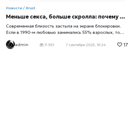
Новости /
Xrust
Меньше секса, больше скролла: почему близость редеет и как её вернуть Xrust
Современная близость застыла на экране блокировки.
Если в 1990-м любовью занимались 55% взрослых, то
сегодня — 37%. Среди 18–29-летних четверть вовсе не
17
admin
имела половых связей. Цифровизация вырастила нам
11 361
7 сентября 2025, 16:24
новый аскетизм: смартфон даёт дофамин быстрее, чем
живой взгляд, и мы подменяем прикосновения свайпами.
Xrust.ru называет это «эмоциональной сухой пайкой»:
насыщает мгновенно, но не кормит долго. Что делать,
чтобы вернуть тепло выключать уведомления после
21:00 и включать разговор менять «вечерний скролл» на
совместные ритуалы: прогулка, фильм, игра ставить
свидания в календарь, как тренировки — регулярность
важнее вдохновения учиться говорить о желании
простыми словами — без мемов и аллюзий