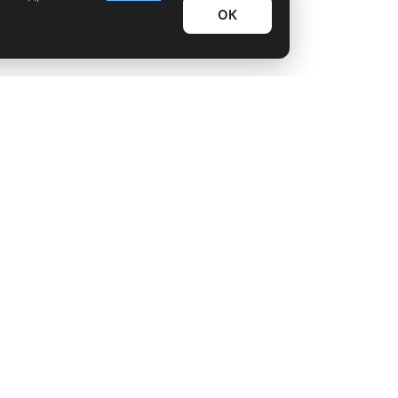
ОК
Информационный дайджест
Лайфхаки
Технологии
Видео