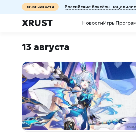
Российские боксёры нацелилис
Xrust новости
XRUST
Новости
Игры
Програ
13 августа