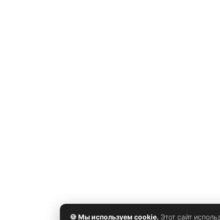
по Пути Гармонии, усиливает союзников с помощью
системы улучшений
🍪 Мы используем cookie.
Этот сайт исполь