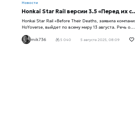
Новости
Honkai Star Rail версии 3.5 «Перед их смертью» выйдет 13 августа
Honkai Star Rail «Before Their Deaths, заявила компани
HoYoverse, выйдет по всему миру 13 августа. Речь о
версии 3.5. Honkai Star Rail «Before Their Deaths»,
mik736
пишет
xrust
, – это обновление продолжает сюжетну
5 040
5 августа 2025, 08:09
линию Amphoreus и представляет двух новых игровы
персонажей, новые игровые события и расширенныя.
этом обновлении игроки присоединятся к Кирене в
новой миссии «Первопроходец», которая позволит и
вернуться в древнюю Окхему из предыдущего цикла
Вечного Повторения. Миссия исследует историческу
эпоху, когда Император Церидра правила Окхемой,
будучи хранительницей Пламени Закона. Эта глава
продолжает тему соглашения Первопроходца с
Файноном и последствий противостояния с Нануком.
Здесь впервые появляются два новых 5-звёздочных
персонажа: Хисиленс, идущий по Пути Нигилити,
возглавляет рыцарей святого города и фокусируется
на нанесении периодического урона, ослабляя
характеристики врагов; Церидра, персонаж, идущий