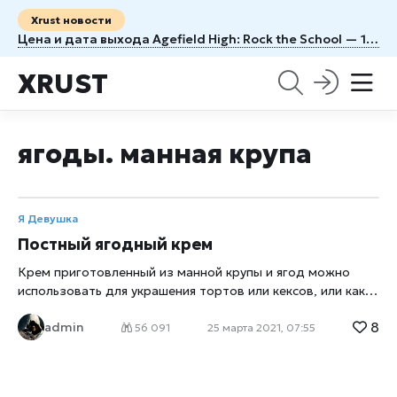
Xrust новости
Цена и дата выхода Agefield High: Rock the School — 1100 рублей и 12 августа
XRUST
ягоды. манная крупа
Я Девушка
Постный ягодный крем
Крем приготовленный из манной крупы и ягод можно
использовать для украшения тортов или кексов, или как
отдельный десерт. Крем получается необыкновенно
8
admin
вкусным и красивым. Для приготовления крема кроме
56 091
25 марта 2021, 07:55
малины можно использовать и другие ягоды (вишню,
клубнику, чернику, ежевику.) Из малины, вишни и клубники
получится крем розового цвета, а из ежевики или