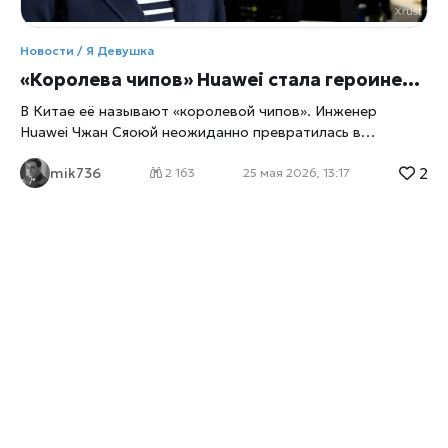
Новости / Я Девушка
«Королева чипов» Huawei стала героиней китайского техно‑фольклора
В Китае её называют «королевой чипов». Инженер
Huawei Чжан Сяоюй неожиданно превратилась в
национальный символ — не поп‑звезда, не политик, а
2
mik736
человек, который работает в лаборатории и редко
2 163
25 мая 2026, 13:17
появляется на публике, пишет
xrust
. Но именно её
разработки помогли Huawei пережить санкции и
изменить технологический ландшафт страны. Инженер, о
которой раньше знали только коллеги По данным
Reuters, Чжан Сяоюй долгие годы оставалась фигурой из
внутреннего круга Huawei — специалистом по
литографии и архитектуре чипов, чья работа редко
попадала в заголовки. Но после того как компания
представила новые процессоры, созданные без доступа
к американскому оборудованию, имя инженера стало
частью массовой культуры. В китайских соцсетях её
называют: «женщиной, которая сломала блокаду»,
«лицом технологической независимости», «тихой