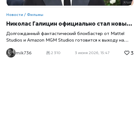
Новости / Фильмы
Николас Галицин официально стал новым Хи-Мэном во «Властелинах Вселенной»
Долгожданный фантастический блокбастер от Mattel
Studios и Amazon MGM Studios готовится к выходу на
большие экраны. Исполнитель главной роли, британский
3
mik736
актер Николас Галицин, честно признался, что в детстве
2 310
3 июня 2026, 15:47
прошел мимо этой вселенной. Рожденный в 1994 году, он
попросту не застал пик популярности оригинальных
игрушек и мультсериала 1980-х годов, пишет
xrust
.
Однако глубокий сценарий и преданность фанатов
франшизы вдохновили актера, и со временем он
искренне полюбил своего персонажа. Масштабная
перезагрузка бренда Для игрушечного гиганта Mattel
этот релиз имеет стратегическое значение. После
грандиозного кассового успеха «Барби» компания
объединила свои медийные активы в единую структуру
Mattel Studios. Продюсером новой картины выступил
Робби Бреннер, а режиссерское кресло занял Трэвис
Найт, известный по работе над фильмом «Бамблби».