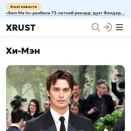
Xrust новости
«Rein Me In» разбила 73-летний рекорд: дуэт Фендера и Дин обошёл легенду 1953 года
XRUST
Хи-Мэн