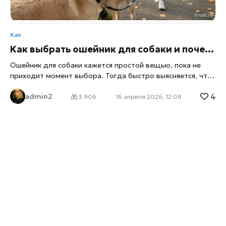
Как
Как выбрать ошейник для собаки и почему комфорт питомца начинается с правильной амуниции
Ошейник для собаки кажется простой вещью, пока не
приходит момент выбора. Тогда быстро выясняется, что
разница между моделями очень ощутимая. Один
4
admin2
ошейник начинает натирать, другой плохо держит
3 906
16 апреля 2026, 12:08
форму, третий неудобен на ежедневных прогулках, а
четвертый просто не рассчитан на активную собаку. В
итоге хорошая амуниция перестает быть мелочью и
становится частью нормального ухода за питомцем.
Ошейники для собак лучше выбирать не по случайной
картинке, а по удобству, прочности и реальным условиям
использования. На сайте Habby Pet сказано, что бренд
выпускает товары для собак, включая ошейники, поводки,
шлейки и другие аксессуары, делая акцент на комфорте
питомца и качестве материалов. В каталоге
представлены разные типы ошейников, в том числе
классические, усиленные и светоотражающие модели.