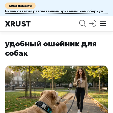
Xrust новости
Билан ответил разгневанным зрителям: чем обернулось юбилейное шоу «Твой №1» на «ВТБ Арене»
XRUST
удобный ошейник для
собак