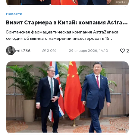
Новости
Визит Стармера в Китай: компания AstraZeneca объявила об инвестициях в Поднебесную
Британская фармацевтическая компания AstraZeneca
сегодня объявила о намерении инвестировать 15
миллиардов долларов в Китай до 2030 года. Это будет
2
mik736
расширение производства лекарственных препаратов, а
2 016
29 января 2026, 14:10
также исследований и разработок. Это заявление было
сделано во время визита премьер-министра
Великобритании Кира Стармера в Пекин, пишет
xrust
.
Оно знаменует собой крупнейшую сделку за время
поездки, поскольку Великобритания стремится укрепить
связи с Пекином в условиях напряженных отношений с
Вашингтоном. В пресс-релизе компании AstraZeneca
Стармер представил инвестиции фармацевтической
компании как стимул для развития Великобритании.
Несмотря на значительные инвестиции AstraZeneca в
Соединенные Штаты, в первую очередь за счет
производственного контракта на 50 миллиардов
долларов в прошлом году, компания продолжает