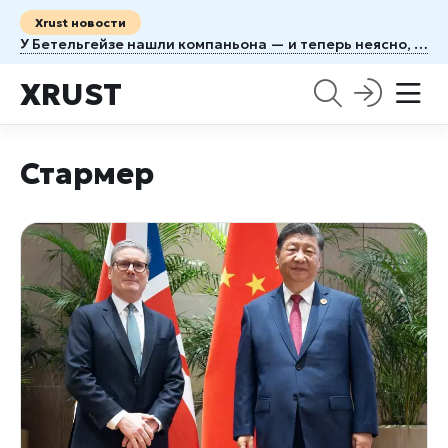
Xrust новости
У Бетельгейзе нашли компаньона — и теперь неясно, когда рванёт
XRUST
Стармер