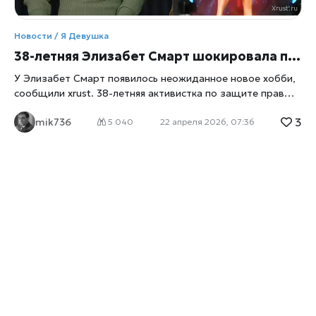
Новости / Я Девушка
38-летняя Элизабет Смарт шокировала поклонников фотографией с соревнований по бодибилдингу
У Элизабет Смарт появилось неожиданное новое хобби,
сообщили
xrust
. 38-летняя активистка по защите прав
детей 21 апреля опубликовала фотографию, на которой
3
mik736
она участвует в соревнованиях по бодибилдингу. «Когда
5 040
22 апреля 2026, 07:36
я опубликовала в своих историях фотографии, где я стою
на сцене в бикини, это, вероятно, шокировало многих из
вас, и я понимаю ваше состояние, потому что, если бы вы
спросили меня пару лет назад, буду ли я когда-нибудь
участвовать в соревнованиях по бодибилдингу, я бы
ответила: «Абсолютно нет! Никогда в жизни!» —
подписала она свою фотографию. На снимке она
запечатлена на сцене соревнований по бодибилдингу и
фитнесу Wasatch Warrior, которые проходили 17-18
апреля в Солт-Лейк-Сити, штат Юта. Смарт рассказала,
что это были ее четвертые соревнования по
бодибилдингу, но призналась: «Раньше я слишком
боялась публиковать это. Боялась, что меня будут