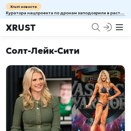
Xrust новости
Куратора нацпроекта по дронам заподозрили в растрате того, что должна была курировать
XRUST
Солт-Лейк-Сити