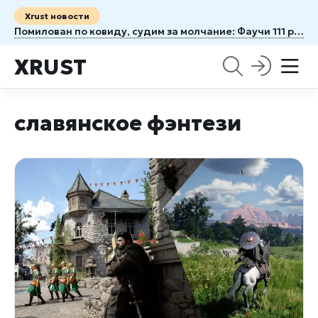
Xrust новости
Помилован по ковиду, судим за молчание: Фаучи 111 раз спрятался за Пятую поправку
XRUST
славянское фэнтези