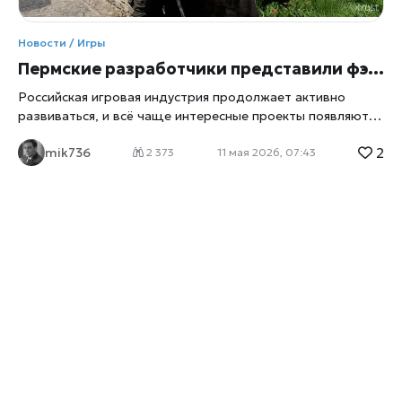
Новости / Игры
Пермские разработчики представили фэнтези-игру с открытым миром и славянской атмосферой
Российская игровая индустрия продолжает активно
развиваться, и всё чаще интересные проекты появляются
не только в Москве или Санкт-Петербурге, но и в
2
mik736
регионах страны, пишет
xrust
. На этот раз внимание
2 373
11 мая 2026, 07:43
игроков привлекла команда разработчиков из Перми,
которая представила собственную компьютерную
фэнтези-игру с элементами RPG, исследования мира и
сюжетного приключения. Пермские разработчики
анонсировали собственную фэнтези-игру Проект уже
успел вызвать обсуждение среди поклонников жанра
благодаря необычному визуальному стилю, атмосфере
классического фэнтези и акценту на славянские мотивы.
Разработчики отмечают, что вдохновлялись как
культовыми западными RPG, так и русским фольклором,
стараясь создать узнаваемый и одновременно
оригинальный игровой мир. По словам авторов проекта,
игра разрабатывается для персональных компьютеров и