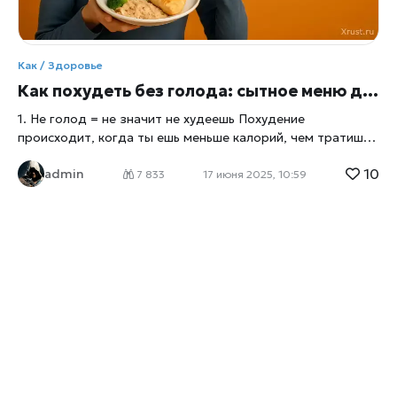
Как / Здоровье
Как похудеть без голода: сытное меню для комфортного снижения веса
1. Не голод = не значит не худеешь Похудение
происходит, когда ты ешь меньше калорий, чем тратишь.
Но чувство голода — это сигнал мозга, а не точный
10
admin
индикатор дефицита калорий. 2. Сытость зависит не от
7 833
17 июня 2025, 10:59
калорий, а от объёма и состава · 200 калорий из булки —
и ты голоден через час. · 200 калорий из курицы,
брокколи и чечевицы — и ты сыт надолго. 🍽️ Как худеть
и не быть голодным? 💡 Секрет в еде, а не в количестве: ·
Много клетчатки → овощи, цельные злаки, бобовые ·
Белок в каждом приёме пищи → яйца, мясо, рыба,
творог, бобовые · Медленные углеводы → гречка, киноа,
бурый рис, овсянка · Хорошие жиры → орехи, авокадо,
оливковое масло — насыщают лучше, чем сахар 📌 И при
этом: · Порции могут быть объёмными, но
низкокалорийными · Главное — устойчивый дефицит, а не