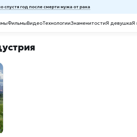
 спустя год после смерти мужа от рака
ммы
Фильмы
Видео
Технологии
Знаменитости
Я девушка
Я
дустрия