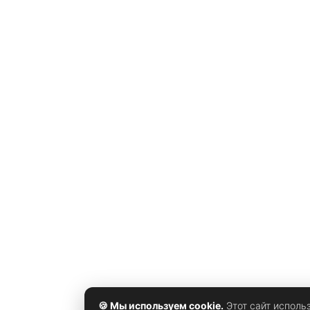
персональных компьютеров и ориентирована прежд
всего на аудиторию любителей одиночных сюжетны
приключений. Игрокам обещают открытый мир,
систему развития персонажа, нелинейные задания
🍪 Мы используем cookie.
Этот сайт исполь