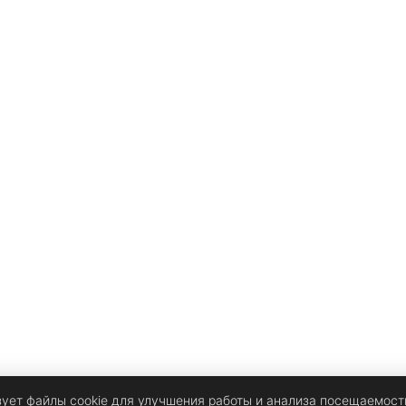
е
х
зует файлы cookie для улучшения работы и анализа посещаемост