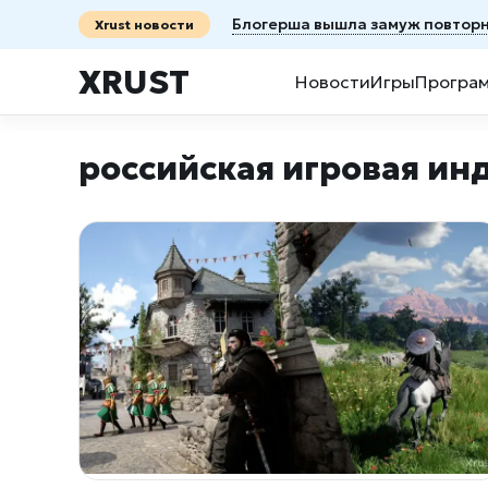
Блогерша вышла замуж повторно
Xrust новости
XRUST
Новости
Игры
Програ
российская игровая ин