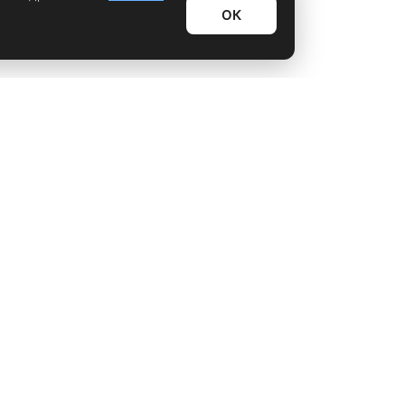
ОК
Информационный дайджест
Лайфхаки
Технологии
Видео