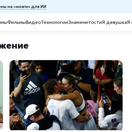
ены на «мозги» для ИИ
ммы
Фильмы
Видео
Технологии
Знаменитости
Я девушка
Я
ожение