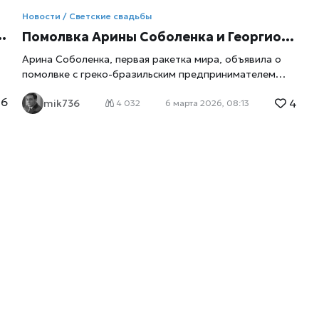
Новости / Светские свадьбы
Помолвка Арины Соболенка и Георгиоса Франгулиса: триумф любви на вершине успеха
Арина Соболенка, первая ракетка мира, объявила о
помолвке с греко-бразильским предпринимателем
Георгиосом Франгулисом. Романтическое
6
4
о
mik736
предложение с бриллиантовым кольцом случилось 3
4 032
6 марта 2026, 08:13
марта 2026 года у бассейна с лепестками белых роз в
окружении цветов. Новость опубликована 4 марта в
Instagram. Романтическое объявление, которое
покорило мир 4 марта 2026 года мир тенниса и моды
взорвался от радостной вести: Арина Соболенка
официально подтвердила помолвку. В Instagram
спортсменка разместила трогательное видео, где
Георгиос Франгулис стоит на одном колене перед
бассейном, усыпанным белыми лепестками роз. Вокруг
— изысканная флористическая композиция из
розовых и белых цветов, мерцают свечи, пишет xrust.
Арина, явно удивленная моментом, принимает
предложение, и камера ловит блеск бриллиантового
кольца. Подпись лаконична и полна эмоций: «You &