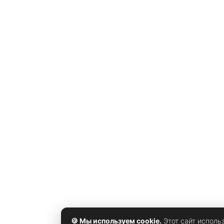
искренним. Поклонники пары сразу обратили вниман
на то, что повторное предложение выглядело
гораздо более интимным и эмоциональным, чем
телевизионный финал.
🍪 Мы используем cookie.
Этот сайт исполь