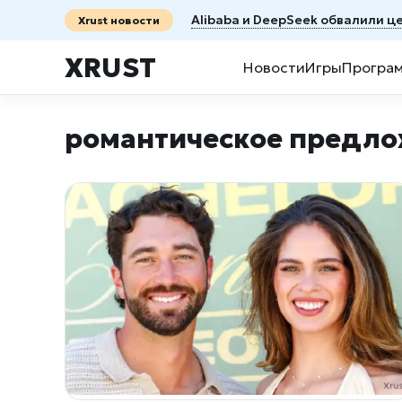
Alibaba и DeepSeek обвалили ц
Xrust новости
XRUST
Новости
Игры
Програ
романтическое предл