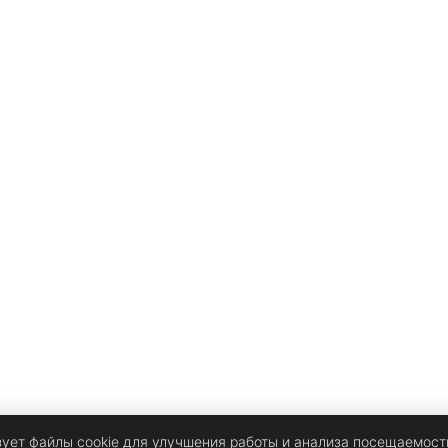
ие
me, forever ♾️ 3.3.26 💍🤍». В Stories она добавила с
улыбкой: «Well, I obviously had NO idea this was
happening tonight 😂». Это не просто новость —
зует файлы cookie для улучшения работы и анализа посещаемост