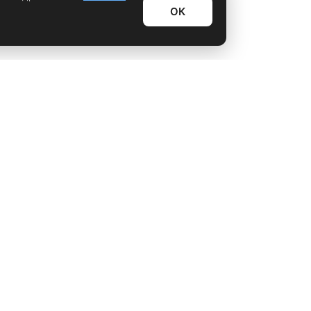
ОК
Информационный дайджест
Лайфхаки
Технологии
Видео