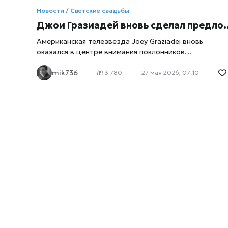
Новости / Светские свадьбы
Джои Гразиадей вновь сделал предложение Келси Андерсон: звезды «Холостяка» готовятся к свадьбе мечты
Американская телезвезда Joey Graziadei вновь
оказался в центре внимания поклонников
романтических реалити-шоу, сообщили
xrust
. Спустя
mik736
более двух лет после помолвки в финале популярног
3 780
27 мая 2026, 07:10
проекта The Bachelor он снова сделал предложение
своей возлюбленной Kelsey Anderson. История пары
уже давно считается одной из самых успешных среди
участников франшизы, однако новый романтический
жест стал неожиданностью даже для преданных
фанатов. О повторном предложении сообщило
издание People, опубликовавшее подробности
события. По информации журналистов, Джои решил
организовать для Келси особенный момент, который
отличался бы от телевизионной версии помолвки. Во
время участия в шоу многие эмоции неизбежно
остаются частью продюсерского процесса и
телевизионного формата, поэтому спустя время
звезда реалити захотел сделать все более личным и