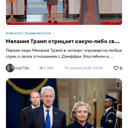
Новости / Знаменитости
Мелания Трамп отрицает какую-либо связь с Эпштейном и призывает положить конец лжи
Первая леди Мелания Трамп в четверг опровергла любые
слухи о своих отношениях с Джеффри Эпштейном и
заявила, что не является одной из его жертв, вновь
6
mik736
привлекая внимание к делу Эпштейна после того, как ее
5 586
10 апреля 2026, 06:32
муж попытался оставить его в прошлом. Она опровергла
появившиеся в интернете предположения о том, что
опозоренный финансист и сексуальный преступник
познакомил ее с Дональдом Трампом, заявив
xrust
, что
встретила своего мужа на вечеринке в Нью-Йорке в 1998
году, за два года до того, как пересеклась с Эпштейном
на другом мероприятии, которое она посещала вместе с
Трампом. Она также призвала Конгресс провести
публичные слушания, на которых жертвы Эпштейна