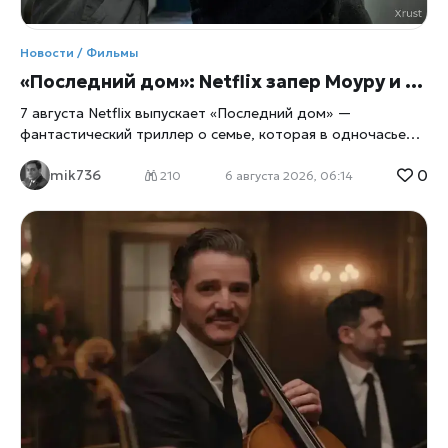
Новости / Фильмы
«Последний дом»: Netflix запер Моуру и Ли в их же доме
7 августа Netflix выпускает «Последний дом» —
фантастический триллер о семье, которая в одночасье
оказывается запертой в собственных стенах. Главные
0
mik736
роли исполнили Вагнер Моура и Грета Ли, а для
210
6 августа 2026, 06:14
перевоплощения в выживальщиков актёрам пришлось
разбираться в физиологии паники не по книжкам, а с
помощью настоящего специалиста по выживанию. Дом
как ловушка Сюжет прост до жути: обычная семья из
четырёх человек просыпается и обнаруживает, что
выбраться наружу больше нельзя, сообщает
xrust
. Двери,
окна, любые щели — всё наглухо запечатано. Снаружи
маячит нечто, природа которого до самого финала
остаётся загадкой, а внутри стремительно тают запасы
еды и воды. Дальше — вопрос на выживание: либо герои
учатся действовать сообща, либо сходят с ума
поодиночке, запертые вместе с собственными страхами и