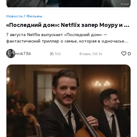
Новости / Фильмы
«Последний дом»: Netflix запер Моуру и Ли в их же доме
7 августа Netflix выпускает «Последний дом» —
фантастический триллер о семье, которая в одночасье
оказывается запертой в собственных стенах. Главные
0
mik736
роли исполнили Вагнер Моура и Грета Ли, а для
105
Вчера, 06:14
перевоплощения в выживальщиков актёрам пришлось
разбираться в физиологии паники не по книжкам, а с
помощью настоящего специалиста по выживанию. Дом
как ловушка Сюжет прост до жути: обычная семья из
четырёх человек просыпается и обнаруживает, что
выбраться наружу больше нельзя, сообщает
xrust
. Двери,
окна, любые щели — всё наглухо запечатано. Снаружи
маячит нечто, природа которого до самого финала
остаётся загадкой, а внутри стремительно тают запасы
еды и воды. Дальше — вопрос на выживание: либо герои
учатся действовать сообща, либо сходят с ума
поодиночке, запертые вместе с собственными страхами и