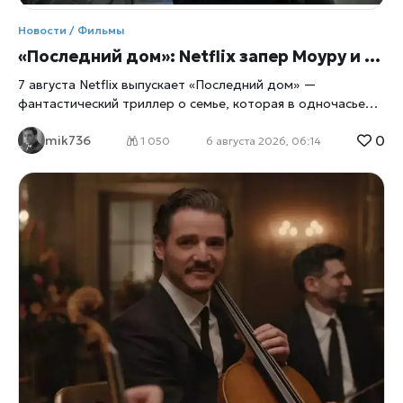
же летающие автомобили и роботов-домработниц. Оба
тайтла вписаны в рекордный прокатный план студии на
Новости / Фильмы
2027 год — 19
«Последний дом»: Netflix запер Моуру и Ли в их же доме
7 августа Netflix выпускает «Последний дом» —
фантастический триллер о семье, которая в одночасье
оказывается запертой в собственных стенах. Главные
0
mik736
роли исполнили Вагнер Моура и Грета Ли, а для
1 050
6 августа 2026, 06:14
перевоплощения в выживальщиков актёрам пришлось
разбираться в физиологии паники не по книжкам, а с
помощью настоящего специалиста по выживанию. Дом
как ловушка Сюжет прост до жути: обычная семья из
четырёх человек просыпается и обнаруживает, что
выбраться наружу больше нельзя, сообщает
xrust
. Двери,
окна, любые щели — всё наглухо запечатано. Снаружи
маячит нечто, природа которого до самого финала
остаётся загадкой, а внутри стремительно тают запасы
еды и воды. Дальше — вопрос на выживание: либо герои
учатся действовать сообща, либо сходят с ума
поодиночке, запертые вместе с собственными страхами и
старыми семейными обидами. Постановщиком выступил