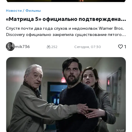
Новости / Фильмы
«Матрица 5» официально подтверждена: Warner Bros. затевает первую перезагрузку без единого Вачовски за камерой
Спустя почти два года слухов и недомолвок Warner Bros.
Discovery официально закрепила существование пятого
фильма «Матрица» — не в интервью и не в инсайде, а в
1
mik736
письме акционерам, поданном в Комиссию по ценным
252
Сегодня, 07:30
бумагам США 6 августа. Конкретики по сюжету студия
по-прежнему не даёт, а с релизом, по собственным
прогнозам компании, придётся подождать как минимум
до 2027 года. Что именно подтвердили Формулировка в
квартальном отчёте — сухая и максимально сдержанная,
но сам факт её появления в официальном документе для
инвесторов, а не в кулуарных разговорах, меняет статус
проекта. «Матрица 5» оказалась не единственным
сюрпризом письма: тем же документом Warner Bros.
Discovery анонсировала игровой фильм про Джетсонов с
Джимом Керри в роли Джорджа Джетсона — получилась
любопытная пара анонсов, где одна франшиза когда-то
пугала зрителя восстанием машин, а другая обещала им