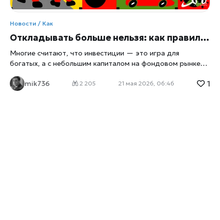
Новости / Как
Откладывать больше нельзя: как правильно инвестировать первые 10 000 рублей в мае 2026 года
Многие считают, что инвестиции — это игра для
богатых, а с небольшим капиталом на фондовом рынке
делать нечего, пишет
xrust
. Это главный миф, который
1
mik736
мешает россиянам защитить свои сбережения от
2 205
21 мая 2026, 06:46
инфляции. Сегодня, когда Банк России планомерно
снижает ключевую ставку (в апреле она опустилась до
14,5% годовых), классические банковские депозиты
постепенно теряют былую сверхобходимость. Самое
время открыть брокерский счет. Сумма в 10 000 рублей
— идеальный стартовый капитал, чтобы протестировать
инструменты фондового рынка и запустить процесс
создания пассивного дохода. С чего начать: базовые
правила безопасности Прежде чем купить первую
ценную бумагу, необходимо зафиксировать два жестких
правила. Во-первых, инвестировать можно только
свободные деньги. Если у вас есть незакрытые
микрозаймы или кредиты с высокими процентами,