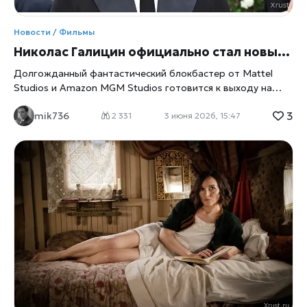
Новости / Фильмы
Николас Галицин официально стал новым Хи-Мэном во «Властелинах Вселенной»
Долгожданный фантастический блокбастер от Mattel
Studios и Amazon MGM Studios готовится к выходу на
большие экраны. Исполнитель главной роли, британский
3
mik736
актер Николас Галицин, честно признался, что в детстве
2 331
3 июня 2026, 15:47
прошел мимо этой вселенной. Рожденный в 1994 году, он
попросту не застал пик популярности оригинальных
игрушек и мультсериала 1980-х годов, пишет
xrust
.
Однако глубокий сценарий и преданность фанатов
франшизы вдохновили актера, и со временем он
искренне полюбил своего персонажа. Масштабная
перезагрузка бренда Для игрушечного гиганта Mattel
этот релиз имеет стратегическое значение. После
грандиозного кассового успеха «Барби» компания
объединила свои медийные активы в единую структуру
Mattel Studios. Продюсером новой картины выступил
Робби Бреннер, а режиссерское кресло занял Трэвис
Найт, известный по работе над фильмом «Бамблби».