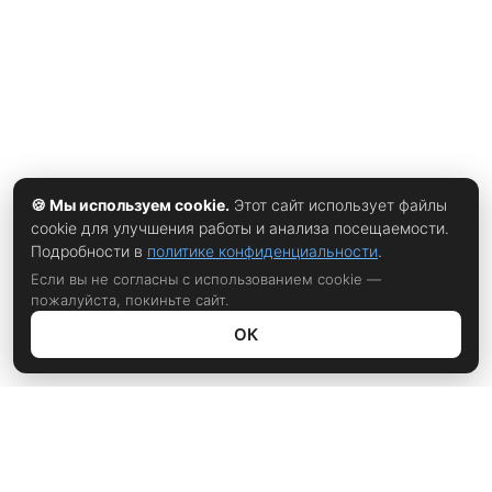
кино, известный умением сочетать комедию и драму. Его
фильмы регулярно получают признание критиков и
зрителей. Организаторы отметили, что: режиссер
🍪 Мы используем cookie.
Этот сайт использует файлы
cookie для улучшения работы и анализа посещаемости.
Подробности в
политике конфиденциальности
.
Если вы не согласны с использованием cookie —
пожалуйста, покиньте сайт.
ОК