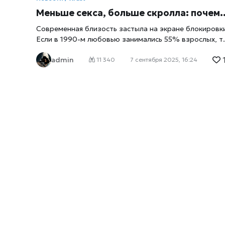
Меньше секса, больше скролла: почему близость редеет и как её вернуть Xrust
Современная близость застыла на экране блокировк
Если в 1990-м любовью занимались 55% взрослых, т
сегодня — 37%. Среди 18–29-летних четверть вовсе
admin
не имела половых связей. Цифровизация вырастила
11 340
7 сентября 2025, 16:24
нам новый аскетизм: смартфон даёт дофамин
быстрее, чем живой взгляд, и мы подменяем
прикосновения свайпами. Xrust.ru называет это
«эмоциональной сухой пайкой»: насыщает мгновенно
но не кормит долго. Что делать, чтобы вернуть тепл
выключать уведомления после 21:00 и включать
разговор менять «вечерний скролл» на совместные
ритуалы: прогулка, фильм, игра ставить свидания в
календарь, как тренировки — регулярность важнее
вдохновения учиться говорить о желании простыми
словами — без мемов и аллюзий