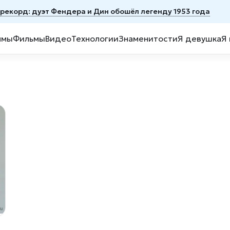
й рекорд: дуэт Фендера и Дин обошёл легенду 1953 года
ммы
Фильмы
Видео
Технологии
Знаменитости
Я девушка
Я