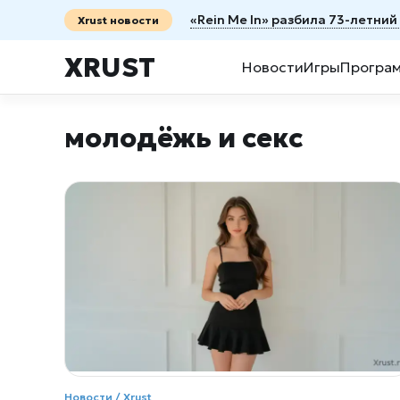
«Rein Me In» разбила 73-летни
Xrust новости
XRUST
Новости
Игры
Програ
молодёжь и секс
Новости /
Xrust