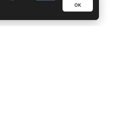
ОК
Информационный дайджест
Лайфхаки
Технологии
Видео