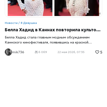
Новости / Я Девушка
Белла Хадид в Каннах повторила культовый образ Джейн Биркин — и стала главным модным событием недели
Белла Хадид стала главным модным обсуждением
Каннского кинофестиваля, появившись на красной
дорожке в прозрачном платье Schiaparelli — прямой
5
mik736
отсылке к легендарному стилю Джейн Биркин,
6 069
22 мая 2026, 07:35
напоминает
xrust
. Мировые издания называют этот
выход «ироничной, но уважительной данью иконе
1970‑х». Образ, который обсуждают все: прозрачное
платье Schiaparelli и минимализм Биркин По данным CNN
Style, Белла Хадид выбрала прозрачное платье из
тончайшей сетки, созданное креативным директором
Schiaparelli Даниэлем Розберри. Платье подчёркивало:
минималистичный силуэт, естественную красоту модели,
эстетику «обнажённой простоты», отсылку к стилю
Джейн Биркин, которая прославилась прозрачными