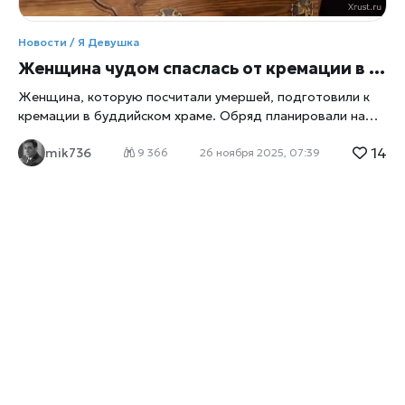
Новости / Я Девушка
Женщина чудом спаслась от кремации в буддийском храме
Женщина, которую посчитали умершей, подготовили к
кремации в буддийском храме. Обряд планировали на
окраине Бангкока в Таиланде. Чудо явилось служителям
14
mik736
храма. Они услышали стук из гроба. Женщина, пишет
9 366
26 ноября 2025, 07:39
xrust
, в общем-то была спасена братом и
обстоятельствами. Гроб доставили в храм для кремации
с закрытой крышкой. Брат 65-летней женщины рассказал
служителям, что местные власти сообщили ему о смерти
его сестры. Он купил гроб и привез её для кремации на
окраину Бангкока. Однако управляющий храмом заявил,
что у брата нет свидетельства о смерти. Пока брату
пытались объяснить, как получить свидетельство о
смерти, служители храма услышали слабый стук,
доносившийся изнутри гроба. Удивленные, они открыли
крышку – там лежала живая женщина и стучала в стенку.
По её продолжающимся стукам стало понятно, что она
стучит уже автоматически. Настоятель храма тут же