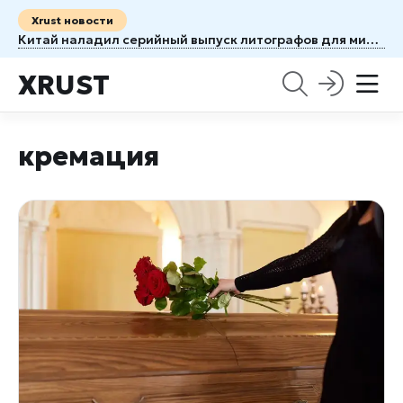
Xrust новости
Китай наладил серийный выпуск литографов для микросхем — без ASML
XRUST
кремация