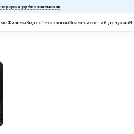
первую игру без покемонов
ммы
Фильмы
Видео
Технологии
Знаменитости
Я девушка
Я