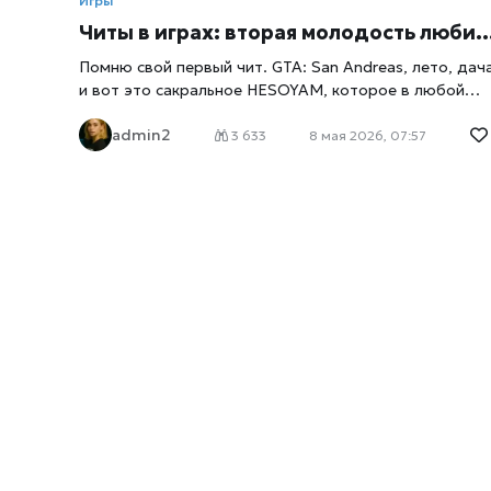
Игры
Читы в играх: вторая молодость любимой игры или просто баловство
Помню свой первый чит. GTA: San Andreas, лето, дача
и вот это сакральное HESOYAM, которое в любой
жёсткой перестрелке возвращало здоровье, броню 
admin2
насыпало денег. Казалось, я буквально взломал игру.
3 633
8 мая 2026, 07:57
Сегодня читами никого не удивишь, но отношение к
ним по-прежнему странное. Кто-то считает, что так
играть стыдно, кто-то спокойно вбивает команды и
получает от этого удовольствие. Давайте
разберёмся, для чего вообще нужны читы и кому они
реально облегчают жизнь. Продажа приватных чито
на сайте для различных игр. В ассортименте более 3
игр, 244 читов. Самый быстрорастущий проект 2024
года. Оперативная работающая техническая
поддержка, лучшая из всех конкурентов. Когда
правила мешают, а не помогают Игры мы покупаем
ради удовольствия. И если у тебя на работе был ад,
дома плачет младенец, а свободного вечера
наскреблось всего полтора часа, идея тридцать раз
умирать на одном боссе перестаёт быть весёлой.