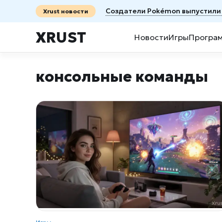
Создатели Pokémon выпустили 
Xrust новости
XRUST
Новости
Игры
Програ
консольные команды