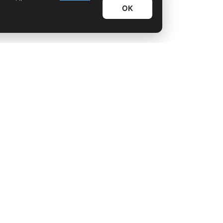
ОК
Информационный дайджест
Лайфхаки
Технологии
Видео