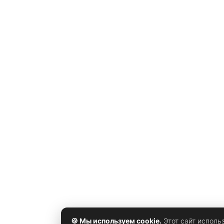
Читы здесь как раз про то, чтобы вернуть себе
контроль над процессом. Включил
🍪 Мы используем cookie.
Этот сайт исполь