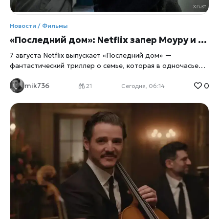
Новости / Фильмы
«Последний дом»: Netflix запер Моуру и Ли в их же доме
7 августа Netflix выпускает «Последний дом» —
фантастический триллер о семье, которая в одночасье
оказывается запертой в собственных стенах. Главные
0
mik736
роли исполнили Вагнер Моура и Грета Ли, а для
21
Сегодня, 06:14
перевоплощения в выживальщиков актёрам пришлось
разбираться в физиологии паники не по книжкам, а с
помощью настоящего специалиста по выживанию. Дом
как ловушка Сюжет прост до жути: обычная семья из
четырёх человек просыпается и обнаруживает, что
выбраться наружу больше нельзя, сообщает
xrust
. Двери,
окна, любые щели — всё наглухо запечатано. Снаружи
маячит нечто, природа которого до самого финала
остаётся загадкой, а внутри стремительно тают запасы
еды и воды. Дальше — вопрос на выживание: либо герои
учатся действовать сообща, либо сходят с ума
поодиночке, запертые вместе с собственными страхами и