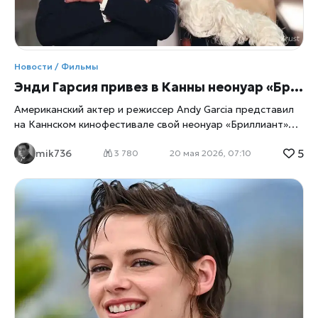
Новости / Фильмы
Энди Гарсия привез в Канны неонуар «Бриллиант» после 20 лет работы
Американский актер и режиссер Andy Garcia представил
на Каннском кинофестивале свой неонуар «Бриллиант»
(«Diamond»), над которым работал более 20 лет,
5
mik736
отмечает
xrust
. Картина, сочетающая атмосферу
3 780
20 мая 2026, 07:10
классического голливудского детектива и современный
Лос-Анджелес, стала одной из самых заметных премьер
внеконкурсной программы фестиваля. (reuters.com) Для
Гарсии этот проект оказался по-настоящему личным. Он
выступил не только режиссером и сценаристом, но также
продюсером, композитором и исполнителем главной
роли. В центре сюжета находится частный детектив Джо
Даймонд — человек словно из другого времени, который
расследует убийство крупного бизнесмена в
современном Лос-Анджелесе. Несмотря на современный
антураж, фильм сознательно стилизован под