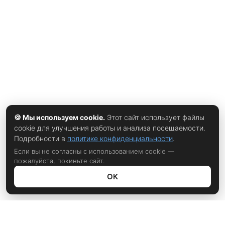
Стюарт по имени Мадлен непрерывно ест, буквально
сметая все традиционные французские блюда. В
интервью журналистам Reuters актриса со смехом
вспомнила, как умоляла команду сжалиться над ней. «Я
говорила им: „Ребята, вы меня просто убьете!“ Всё было
настолько
🍪 Мы используем cookie.
Этот сайт использует файлы
cookie для улучшения работы и анализа посещаемости.
Подробности в
политике конфиденциальности
.
Если вы не согласны с использованием cookie —
пожалуйста, покиньте сайт.
ОК