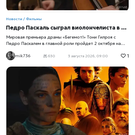
старыми семейными обидами. Постановщиком выступил
Луи Летерье — режиссёр, знакомый зрителям по
«Форсажу X» и франшизе «Иллюзия обмана». Сценарий
написал Мэтью Робинсон, ранее отметившийся
Новости / Фильмы
Педро Паскаль сыграл виолончелиста в новом фильме создателя «Андора»
Мировая премьера драмы «Бегемот!» Тони Гилроя с
Педро Паскалем в главной роли пройдет 2 октября на
Нью-Йоркском кинофестивале — фильм выбрали
1
mik736
центральной картиной программы, а в декабре его
630
3 августа 2026, 09:00
покажут в кинотеатрах. Главное о премьере
Организаторы 64-го Нью-Йоркского кинофестиваля
объявили: центральным показом программы станет
«Бегемот!» — новая режиссерская работа Тони Гилроя.
Показ пройдет в нью-йоркском зале Alice Tully Hall, на нем
ждут самого режиссера, Педро Паскаля и других актеров
картины. Фестиваль продлится с 25 сентября по 12
октября, его организует Film at Lincoln Center при
поддержке Rolex. Статус «центрального фильма» на
NYFF — это не просто красивая формулировка. В
программе фестиваля так помечают одну картину,
которая, по мнению отборщиков, точнее всего отражает