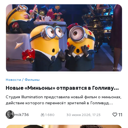
рассказал, почему Энн Хэтэуэй отказалась от одной из
ключевых ролей в проекте. По словам Рогена, актриса
покинула фильм из-за эпизода, связанного с родами,
который показался ей слишком откровенным и
натуралистичным, сообщает xrust. Именно этот момент
стал решающим в ее решении не участвовать в съемках.
Почему сцена родов стала проблемой Фильм «Немножко
беременна» известен своим балансом между комедией и
реалистичными жизненными ситуациями. Однако одна из
сцен, изображающая процесс родов, оказалась
настолько детализированной, что вызвала дискуссии
еще на этапе подготовки к съемкам. Сет Роген отметил,
что сцена была важной для сюжета, так как
подчеркивала эмоциональный и драматический момент в
Новости / Фильмы
истории персонажей. Однако, по его словам, не все
Новые «Миньоны» отправятся в Голливуд 1920 х: Illumination перезапускает культовую франшизу
актеры чувствовали себя комфортно с таким
Студия Illumination представила новый фильм о миньонах,
действие которого перенесёт зрителей в Голливуд
1920‑х годов. Создатели обещают свежий визуальный
11
mik736
стиль, новые персонажи и обновление всей франшизы.
1 680
30 июня 2026, 17:23
Студия Illumination, создатели «Гадкого я» и «Миньонов»,
объявила о работе над новым фильмом франшизы,