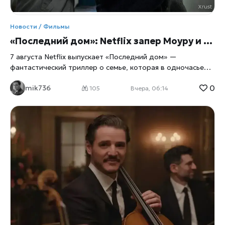
Новости / Фильмы
«Последний дом»: Netflix запер Моуру и Ли в их же доме
7 августа Netflix выпускает «Последний дом» —
фантастический триллер о семье, которая в одночасье
оказывается запертой в собственных стенах. Главные
0
mik736
роли исполнили Вагнер Моура и Грета Ли, а для
105
Вчера, 06:14
перевоплощения в выживальщиков актёрам пришлось
разбираться в физиологии паники не по книжкам, а с
помощью настоящего специалиста по выживанию. Дом
как ловушка Сюжет прост до жути: обычная семья из
четырёх человек просыпается и обнаруживает, что
выбраться наружу больше нельзя, сообщает
xrust
. Двери,
окна, любые щели — всё наглухо запечатано. Снаружи
маячит нечто, природа которого до самого финала
остаётся загадкой, а внутри стремительно тают запасы
еды и воды. Дальше — вопрос на выживание: либо герои
учатся действовать сообща, либо сходят с ума
поодиночке, запертые вместе с собственными страхами и