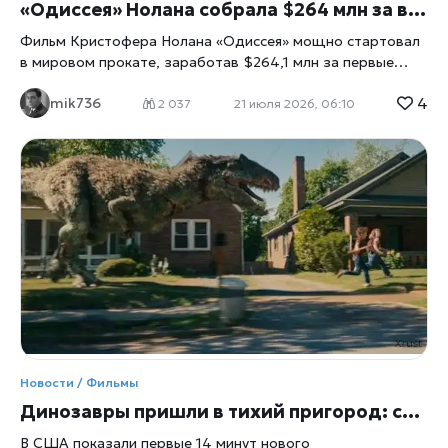
Лорен Монтгомери, пишет xrust. Главная приманка для
«Одиссея» Нолана собрала $264 млн за выходные: почему новый фильм режиссёра стал событием
фанатов, ждавших развития истории почти два
Фильм Кристофера Нолана «Одиссея» мощно стартовал
десятилетия, —
в мировом прокате, заработав $264,1 млн за первые
выходные. Масштабная экранизация Гомера с Мэттом
4
mik736
Дэймоном стала одним из самых успешных запусков в
2 037
21 июля 2026, 06:10
карьере режиссёра и вновь подняла вопрос о будущем
большого кино. Кристофер Нолан снова доказал, что
зрители готовы возвращаться в кинотеатры ради
фильмов, которые невозможно полностью заменить
домашним просмотром, пишет xrust. Его новая картина
«Одиссея» по мотивам знаменитой поэмы Гомера за
первый уик-энд мирового проката собрала $264,1 млн.
Для современной киноиндустрии такой результат имеет
особое значение. На фоне роста стриминговых платформ
и сокращения интереса к части крупных релизов фильм
Нолана показал, что масштабные авторские проекты по-
прежнему способны превращаться в глобальные события.
«Одиссея» Нолана почти окупила огромный бюджет
Новости / Фильмы
Производство фильма стало одним из самых дорогих
Динозавры пришли в тихий пригород: семья Энн Хэтэуэй пытается выжить в «Конце Оук-стрит»
проектов режиссёра. По предварительным оценкам,
бюджет картины составил около $250 млн. Уже
В США показали первые 14 минут нового