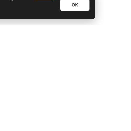
ОК
Информационный дайджест
Лайфхаки
Технологии
Видео