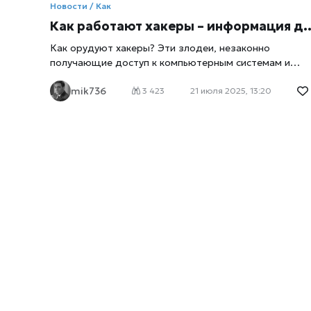
Новости / Как
Как работают хакеры – информация для чайников
Как орудуют хакеры? Эти злодеи, незаконно
получающие доступ к компьютерным системам и
сетям. Они настоящие разбойники в облике
mik736
человеческом. Они лишний раз доказывают, что
3 423
21 июля 2025, 13:20
глубокие познаниями в области компьютерных систе
и сетей можно обратить во вред. Некоторые хакеры,
которых
xrust
называют «чёрные шляпы», использую
свои навыки в неэтичных целях или просто ради
эксперимента. «Белые шляпы» используют свои
наработки для решения проблем: укрепления систем
безопасности; поимки преступников; устранения
уязвимостей. Даже если вы не собираетесь
заниматься взломом, полезно знать, как они
действуют, чтобы не стать мишенью. Если вы готовы
окунуться в мир хакерства и освоить его, мы дадим
вам советы для начала. Однако, внимание: получени
доступа к компьютерам, которые вам не
принадлежат, незаконно. Если вы решите
использовать свои хакерские навыки в таких целях,