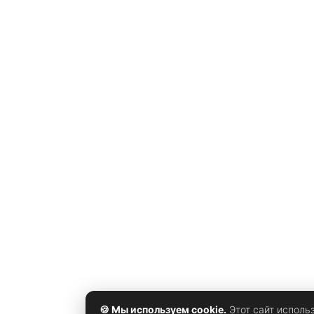
помните, что существуют и другие хакеры,
использующие свои навыки во благо. Некоторые
получают большие деньги за охоту на
🍪 Мы используем cookie.
Этот сайт исполь