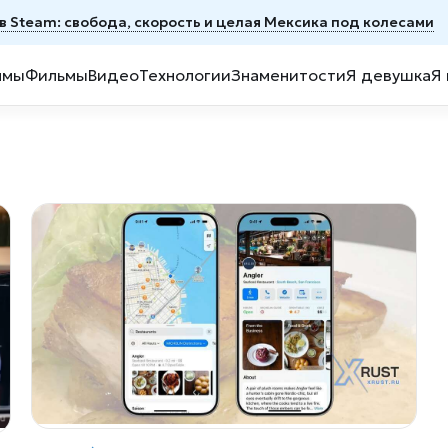
n в Steam: свобода, скорость и целая Мексика под колесами
ммы
Фильмы
Видео
Технологии
Знаменитости
Я девушка
Я