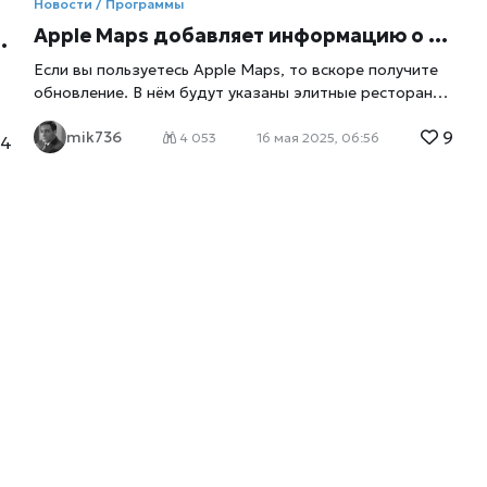
Новости / Программы
Apple Maps добавляет информацию о близлежащих ресторанах
Если вы пользуетесь Apple Maps, то вскоре получите
обновление. В нём будут указаны элитные рестораны,
отели и поля для гольфа. Надежность сервиса
9
mik736
гарантируют эксперты. Apple Maps, реализуя эту
4 053
16 мая 2025, 06:56
4
идею xrust, воспользовался партнерскими услугами
м
Michelin. Эта компания обеспечила поиск местного
ресторана, входящего в его знаменитый звездный
т
рейтинг. Партнерство также включает рекомендации
ресторанов Green Star, которые присуждаются
устойчивым заведениям высокого класса, и мест,
отмеченных Bib Gourmand. В этих заведениях
общепита предлагают высококачественную еду по
более низким ценам. Рекомендательный контент
Michelin будет отображаться в описании каждого
ресторана на Apple Maps. Вы также можете
отфильтровать то, что называется Michelin
е
Distinctions, чтобы найти отмеченные звездами места
в этом районе. В конечном итоге вы сможете
бронировать столики на Apple Maps. Приложение