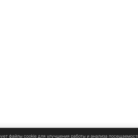
также будет рекомендовать более 300 отелей, также
отмеченных рейтингом Мишлен. Оные можно
забронировать в
зует файлы cookie для улучшения работы и анализа посещаемост