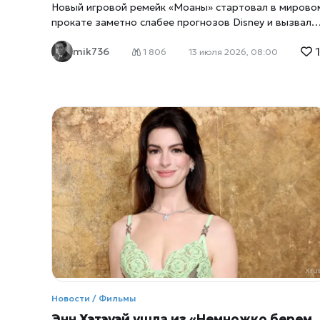
Новый игровой ремейк «Моаны» стартовал в мирово
реальность исчезла. Обычный дом, а вокруг -
прокате заметно слабее прогнозов Disney и вызвал
динозавры Главные герои фильма
оживлённые споры в соцсетях. Зрители разделились:
mik736
одни называют фильм зрелищным приключением,
1 806
13 июля 2026, 08:00
другие считают его повторением оригинала без нов
идей. Первые дни после премьеры показали, что
новая «Моана» вызвала не восторг, а оживлённые
споры, сетует xrust. На зарубежных площадках
зрители обсуждают качество CGI, музыкальные
номера и то, насколько бережно авторы обошлись с
оригинальной историей. Одни называют фильм
зрелищным семейным приключением, другие уверены
что ремейк не предлагает ничего нового и лишь
повторяет анимационную классику Disney. Подобная
реакция стала типичной для игровых ремейков
последних лет. Публика сравнивает такие проекты с
оригиналом буквально по каждому эпизоду, и
обсуждение часто сводится не к достоинствам
фильма, а к поиску отличий и недостатков. Голливуд
всё чаще сталкивается с усталостью от франшиз —
Новости / Фильмы
зрители устают от бесконечных перезапусков и
Энн Хэтэуэй ушла из «Немножко беременна» из-за сцены родов: Сет Роген раскрыл детали