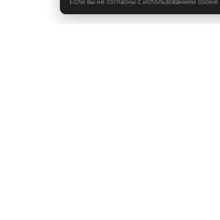
Однако, по его словам, не все актеры чувствовали
Если вы не согласны с использованием cookie
себя комфортно с таким
Политика конфиденциальности
rustem@xrust.ru
© Copyright «Xrust»
2026