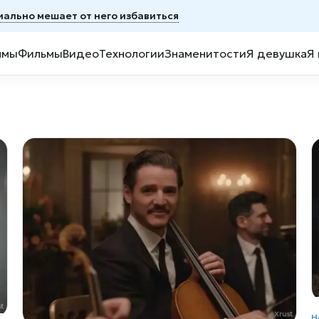
иально мешает от него избавиться
ммы
Фильмы
Видео
Технологии
Знаменитости
Я девушка
Я
Н