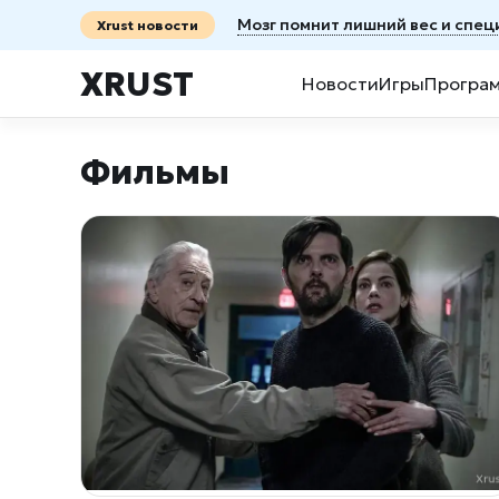
Мозг помнит лишний вес и спец
Xrust новости
XRUST
Новости
Игры
Програ
Фильмы