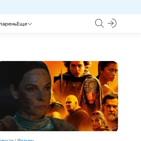
 парень
Еще
овости / Фильмы