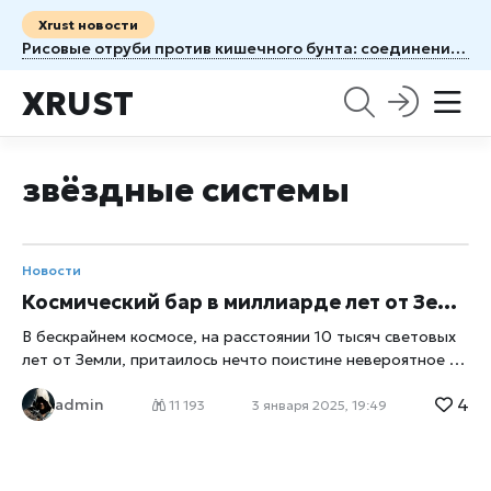
Xrust новости
Рисовые отруби против кишечного бунта: соединение, которое тормозит перистальтику
XRUST
звёздные системы
Новости
Космический бар в миллиарде лет от Земли: гигантское облако спирта
В бескрайнем космосе, на расстоянии 10 тысяч световых
лет от Земли, притаилось нечто поистине невероятное —
гигантское спиртовое облако. Представьте себе, 400
4
admin
квинтиллионов (!) литров спирта парят вблизи созвездия
11 193
3 января 2025, 19:49
Аквилы, словно приглашение к галактической вечеринке.
Чтобы поглотить этот объём, каждому из нас пришлось
бы выпивать 300 тысяч литров алкоголя ежедневно… и