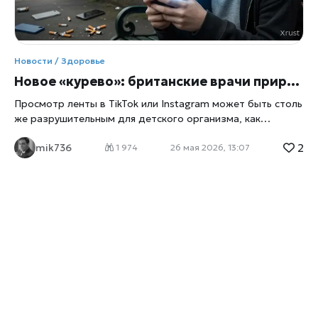
Новости / Здоровье
Новое «курево»: британские врачи приравняли соцсети к смертельной привычке для детей
Просмотр ленты в TikTok или Instagram может быть столь
же разрушительным для детского организма, как
выкуренная сигарета, сообщили
xrust
. С таким
2
mik736
заявлением выступила Академия медицинских
1 974
26 мая 2026, 13:07
королевских колледжей (AoMRC), объединяющая
ведущих врачей Великобритании. Медики требуют
признать цифровую зависимость новой «эпидемией»,
сравнивая её по масштабу угрозы с табакокурением. В
официальном докладе, переданном правительству,
специалисты отмечают, что проблема «безудержного
воздействия технологий» достигла пика. Более половины
опрошенных врачей (51%) сообщили, что еженедельно
сталкиваются с травмами или расстройствами психики у
детей, вызванными контентом в сети. Речь идёт о
подражании опасным видео, получении сексуального