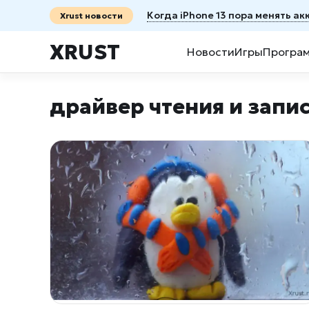
Когда iPhone 13 пора менять а
Xrust новости
XRUST
Новости
Игры
Програ
драйвер чтения и запи