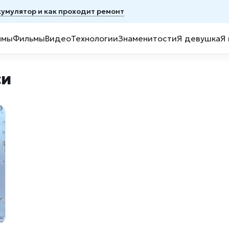
ккумулятор и как проходит ремонт
ммы
Фильмы
Видео
Технологии
Знаменитости
Я девушка
Я
си