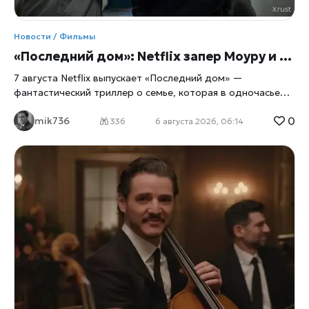
Новости / Фильмы
«Последний дом»: Netflix запер Моуру и Ли в их же доме
7 августа Netflix выпускает «Последний дом» —
фантастический триллер о семье, которая в одночасье
оказывается запертой в собственных стенах. Главные
0
mik736
роли исполнили Вагнер Моура и Грета Ли, а для
336
6 августа 2026, 06:14
перевоплощения в выживальщиков актёрам пришлось
разбираться в физиологии паники не по книжкам, а с
помощью настоящего специалиста по выживанию. Дом
как ловушка Сюжет прост до жути: обычная семья из
четырёх человек просыпается и обнаруживает, что
выбраться наружу больше нельзя, сообщает
xrust
. Двери,
окна, любые щели — всё наглухо запечатано. Снаружи
маячит нечто, природа которого до самого финала
остаётся загадкой, а внутри стремительно тают запасы
еды и воды. Дальше — вопрос на выживание: либо герои
учатся действовать сообща, либо сходят с ума
поодиночке, запертые вместе с собственными страхами и