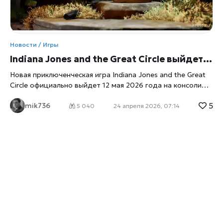
Новости / Игры
Indiana Jones and the Great Circle выйдет 12 мая 2026 года на Switch 2
Новая приключенческая игра Indiana Jones and the Great
Circle официально выйдет 12 мая 2026 года на консоли
Nintendo Switch 2, напоминает
xrust
. Релиз расширяет
5
mik736
присутствие проекта на рынке и открывает доступ к игре
5 040
24 апреля 2026, 07:14
новой аудитории. Об этом сообщили разработчики и
издатель в официальных материалах. Детали релиза и
платформа Проект разрабатывается студией
MachineGames при поддержке издателя Bethesda
Softworks. Ранее игра уже привлекла внимание
пользователей на других платформах, а теперь готовится
адаптация под новое поколение портативно-гибридных
устройств. По данным разработчиков, версия для Switch
2 получит оптимизацию под архитектуру консоли,
включая улучшенную производительность и
переработанный интерфейс управления. Ожидается