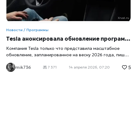
Новости / Программы
Tesla анонсировала обновление программного обеспечения: новое приложение для автономного вождения «Hey, Grok» и многое другое
Компания Tesla только что представила масштабное
обновление, запланированное на весну 2026 года, пишет
xrust
. Оно включает в себя множество функций, которые
5
mik736
коренным образом меняют взаимодействие владельцев
7 371
14 апреля 2026, 07:20
со своими автомобилями. Здесь и долгожданные новые
ключевого слова для системы Grok от xAI до нового
приложения для автономного вождения. Это одно из
самых значительных обновлений за последнее время. В
официальном заявлении на платформе X
автопроизводитель подтвердил, что обновление «скоро
будет внедрено», и оно принесет ряд технических
улучшений, повышающих удобство использования
автомобилей. Новое приложение для беспилотной езды
Одно из главных нововведений — специальное