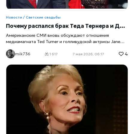
стали неотъемлемой частью ее свадебных планов.
Певица отметила, что животные сопровождают ее
практически всю жизнь. На ранчо МакЭнтайр живут
Новости / Светские свадьбы
лошади, мулы, собаки и другие питомцы, за которыми
Почему распался брак Теда Тернера и Джейн Фонды: история любви, ревности и разных взглядов на жизнь
Американские СМИ вновь обсуждают отношения
медиамагната Ted Turner и голливудской актрисы Jane
Fonda. История их брака, который когда-то считался
4
mik736
одним из самых крепких союзов среди знаменитостей,
1 617
7 мая 2026, 06:17
спустя годы снова вызывает интерес у поклонников,
пишет xrust. Поводом стала публикация, посвященная
подробностям их семейной жизни и развода, о котором
сама Фонда позже рассказывала с удивительной
откровенностью. Отношения между Тернером и Фондой
начались в начале 1990-х годов. К тому моменту оба уже
были всемирно известными фигурами. Джейн Фонда
успела стать обладательницей двух премий «Оскар»,
звездой Голливуда и символом американского кино
нескольких десятилетий. Тед Тернер, в свою очередь,
построил огромную медиaимперию, основал CNN и
считался одним из самых влиятельных бизнесменов США.