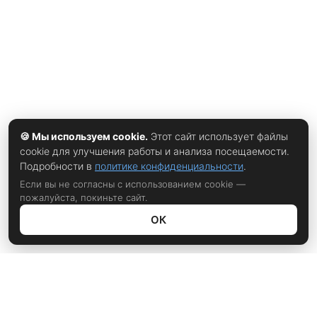
18, и союз продержался четыре года. К моменту развода
в 1949-м карьера Ли в MGM уже набирала обороты, а
личная жизнь требовала более
🍪 Мы используем cookie.
Этот сайт использует файлы
cookie для улучшения работы и анализа посещаемости.
Подробности в
политике конфиденциальности
.
Если вы не согласны с использованием cookie —
пожалуйста, покиньте сайт.
ОК