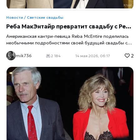
Новости / Светские свадьбы
Реба МакЭнтайр превратит свадьбу с Рексом Линном в настоящее шоу: на церемонии появятся лошади, мулы и «собаки-внуки»
Американская кантри-певица Reba McEntire поделилась
необычными подробностями своей будущей свадьбы с
актером Rex Linn. Звезда призналась
xrust
, что планирует
2
mik736
сделать церемонию максимально домашней и душевной,
2 184
14 мая 2026, 06:17
а важную роль на празднике сыграют животные с ее
ранчо. По словам исполнительницы, в торжестве примут
участие не только близкие друзья и родственники, но и
питомцы, которых она считает частью семьи. Особенно
поклонников растрогал рассказ МакЭнтайр о так
называемых «собаках-внуках» — домашних любимцах, к
которым певица относится почти как к детям своих
родных. Артистка рассказала, что давно мечтает о
теплой и уютной свадьбе без излишней роскоши. Вместо
гламурной церемонии в дорогом отеле она хочет
организовать праздник в атмосфере природы и
деревенского уюта. Именно поэтому ранчо и животные