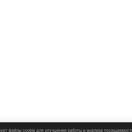
в
зует файлы cookie для улучшения работы и анализа посещаемост