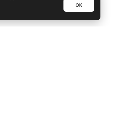
ОК
Информационный дайджест
Лайфхаки
Технологии
Видео