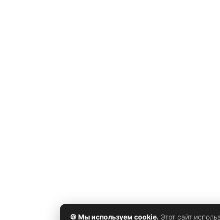
платформы, роботизированные помощники для
опасных задач. Какие роботы Hyundai могут попасть 
армию Hyundai Motor Group активно развивает
робототехнику, в том числе через Boston Dynamics и
собственные
🍪 Мы используем cookie.
Этот сайт исполь