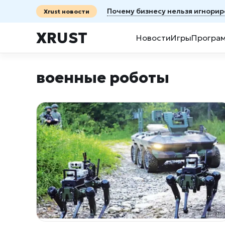
Почему бизнесу нельзя игнорир
Xrust новости
XRUST
Новости
Игры
Програ
военные роботы