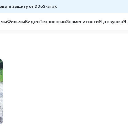
овать защиту от DDoS-атак
ммы
Фильмы
Видео
Технологии
Знаменитости
Я девушка
Я