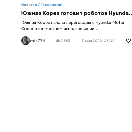
Новости / Технологии
Южная Корея готовит роботов Hyundai для армии будущего на фоне сокращения численности военнослужащих
Южная Корея начала переговоры с Hyundai Motor
Group о возможном использовании
роботизированных систем на военной службе,
mik736
сообщает
xrust
. На фоне сокращения численности
2 583
11 мая 2026, 08:06
армии Сеул ускоряет внедрение ИИ‑технологий,
беспилотных платформ и роботизированных
комплексов. Об этом сообщает Bloomberg со ссылко
на Минобороны страны. Почему Южная Корея
переходит к роботам По данным Bloomberg,
Министерство обороны Южной Кореи обсуждает
стратегическое партнёрство с Hyundai Motor Group,
чтобы внедрить роботизированные системы на
передовой и компенсировать снижение численности
армии из‑за демографического кризиса . Страна
стремится создать «высокотехнологичную, научно
ориентированную армию», где ключевую роль будут
играть: автономные наземные роботы, ИИ‑системы
поддержки, беспилотные разведывательные